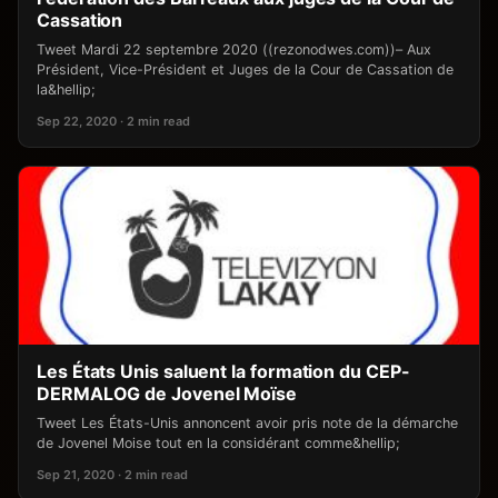
Cassation
Tweet Mardi 22 septembre 2020 ((rezonodwes.com))– Aux
Président, Vice-Président et Juges de la Cour de Cassation de
la&hellip;
Sep 22, 2020 · 2 min read
Les États Unis saluent la formation du CEP-
DERMALOG de Jovenel Moïse
Tweet Les États-Unis annoncent avoir pris note de la démarche
de Jovenel Moise tout en la considérant comme&hellip;
Sep 21, 2020 · 2 min read