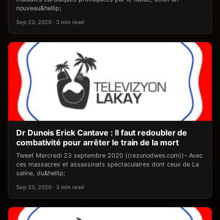
nouveau&hellip;
Sep 23, 2020 · 3 min read
Dr Dunois Erick Cantave : Il faut redoubler de
combativité pour arrêter le train de la mort
Tweet Mercredi 23 septembre 2020 ((rezonodwes.com))– Avec
ces massacres et assassinats spectaculaires dont ceux de La
saline, du&hellip;
Sep 23, 2020 · 3 min read