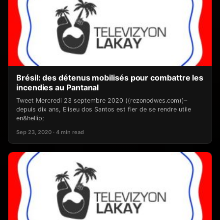
Brésil: des détenus mobilisés pour combattre les
incendies au Pantanal
Tweet Mercredi 23 septembre 2020 ((rezonodwes.com))–
depuis dix ans, Eliseu dos Santos est fier de se rendre utile
en&hellip;
Sep 23, 2020 · 4 min read