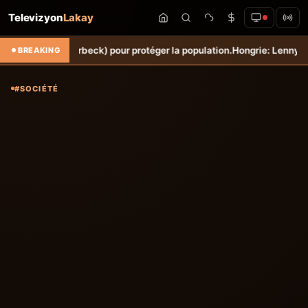
Televizyon
Lakay
he (Torbeck) pour protéger la population.
Hongrie: Lenny Joseph remp
BREAKING
#SOCIÉTÉ