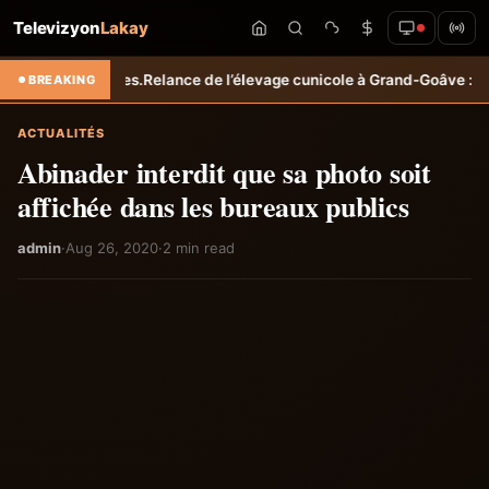
Televizyon
Lakay
oles.
Relance de l’élevage cunicole à Grand-Goâve : le MARDR renforc
BREAKING
ACTUALITÉS
Abinader interdit que sa photo soit
affichée dans les bureaux publics
admin
·
Aug 26, 2020
·
2 min read