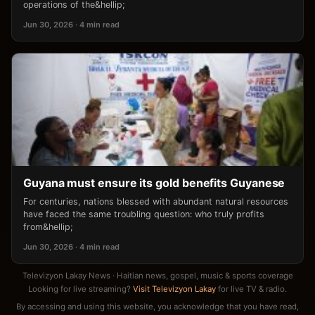
operations of the&hellip;
Jun 30, 2026 · 4 min read
Guyana must ensure its gold benefits Guyanese
For centuries, nations blessed with abundant natural resources
have faced the same troubling question: who truly profits
from&hellip;
Jun 30, 2026 · 4 min read
Televizyon Lakay News · Haitian news, gospel, music & sports coverage
Looking for live streaming?
Visit Televizyon Lakay
for live TV & radio.
By accessing and using this website, you acknowledge that you have read,