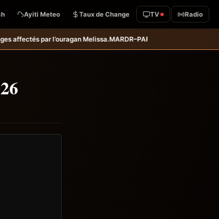
ch
Ayiti Meteo
Taux de Change
TV
Radio
RDR–PARSA : inauguration d’infrastructures agricoles dans les dépar
026