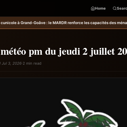
Home
Sear
renforce les capacités des ménages affectés par l’ouragan Melissa.
MA
 météo pm du jeudi 2 juillet 2
 Jul 3, 2026
·
2 min read