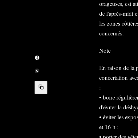
orageuses, est a
de l'après-midi 
les zones côtièr
concernés.
Note
En raison de la 
concertation avec
:
• boire régulièr
d'éviter la déshy
• éviter les expo
et 16 h ;
• porter des vête