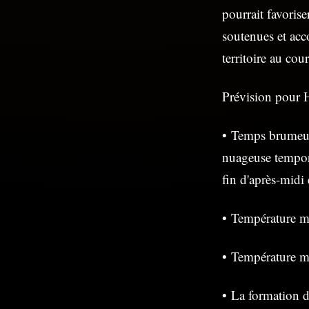
pourrait favoris
soutenues et ac
territoire au cou
Prévision pour H
• Temps brumeux
nuageuse tempor
fin d'après-midi 
• Température m
• Température mi
• La formation d