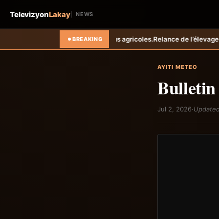
Televizyon
Lakay
NEWS
s agricoles.
Relance de l’élevage cunicole à Grand-Goâve : le MARDR 
BREAKING
AYITI METEO
Bulletin
Jul 2, 2026
·
Updated