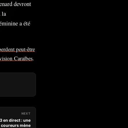
enard devront
 la
éminine a été
erdent peut-être
vision Caraïbes
.
NEXT
 en direct : une
s coureurs mène