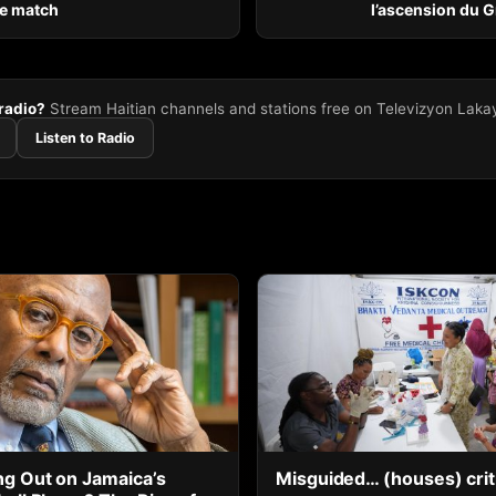
de match
l’ascension du 
 radio?
Stream Haitian channels and stations free on Televizyon Laka
Listen to Radio
g Out on Jamaica’s
Misguided… (houses) crit