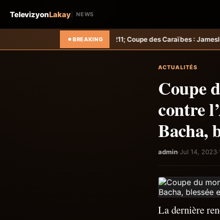
Televizyon
Lakay
NEWS
ti-Tempo
Foot &#8211; Coupe des Caraïbes : Jamesley Daniel mène Sa
BREAKING
ACTUALITÉS
Coupe d
contre l
Bacha, b
admin
·
Jul 14, 2023
·
La dernière ren