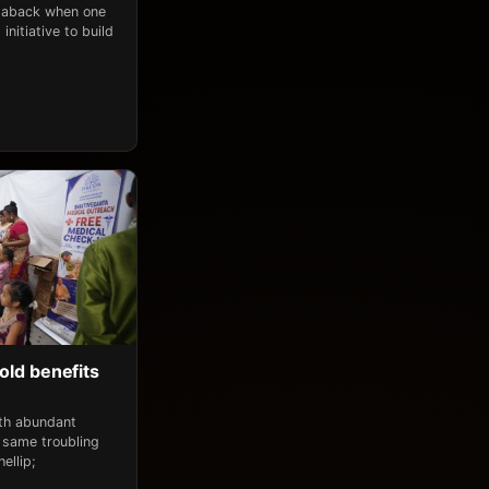
n aback when one
initiative to build
old benefits
ith abundant
 same troubling
ellip;