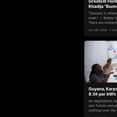
Greatest Footb
Khadija “Bun
“Success is where
meet.” — Bobby Un
There are moments
Jun 30, 2026 · 7 min
Guyana, Karpo
9.5¢ per kWh 
As negotiations 
and Turkish ener
continue over the 