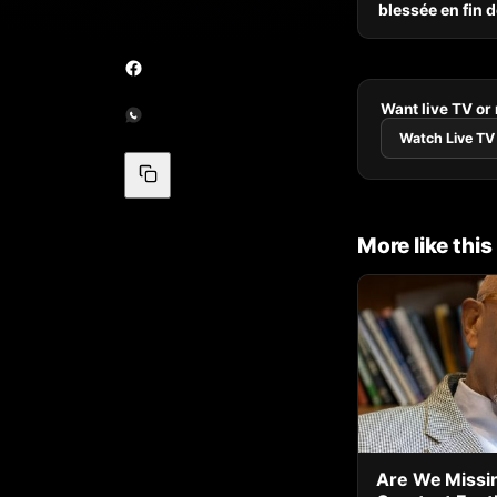
blessée en fin 
Want live TV or
Watch Live TV
More like this
Are We Missin