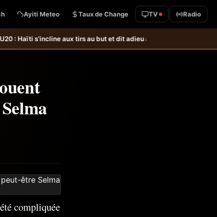
ch
Ayiti Meteo
Taux de Change
TV
Radio
ne aux tirs au but et dit adieu à la Coupe du monde &#8211; Haiti-Temp
houent
e Selma
 été compliquée