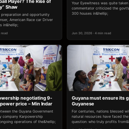
all Player? The Rise of
Your Eyewitness was quite take
ny” Shaw
commentator criticized the govt’s 
300 houses in&hellip;
 preparation and opportunity
ser, American Race car Driver
 in&hellip;
 read
Jun 30, 2026 · 4 min read
wership negotiating 9-
Guyana must ensure its g
power price – Min Indar
Guyanese
between the Guyana Government
For centuries, nations blessed w
gy company Karpowership
natural resources have faced the
ongoing operations of the&hellip;
question: who truly profits from&h