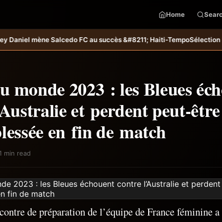
Home
Sear
lcedo FC au succès &#8211; Haiti-Tempo
Sélection U20 : Haïti s’incli
u monde 2023 : les Bleues éc
’Australie et perdent peut-êtr
lessée en fin de match
1 min read
contre de préparation de l’équipe de France féminine a