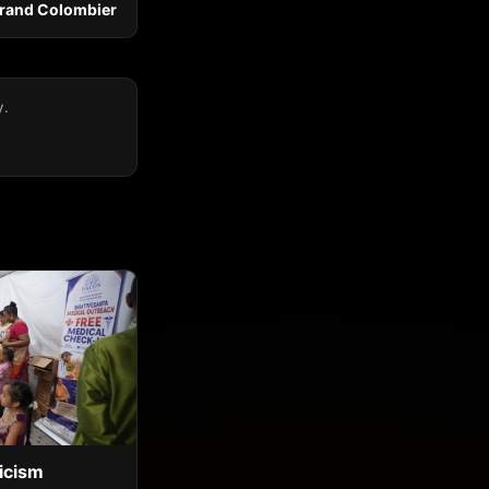
Grand Colombier
y.
icism