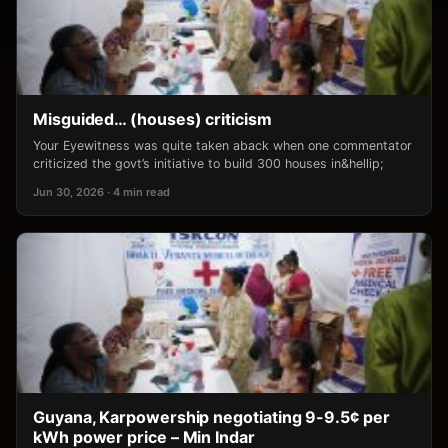
Misguided… (houses) criticism
Your Eyewitness was quite taken aback when one commentator
criticized the govt’s initiative to build 300 houses in&hellip;
Jun 30, 2026 · 4 min read
Guyana, Karpowership negotiating 9-9.5¢ per
kWh power price – Min Indar