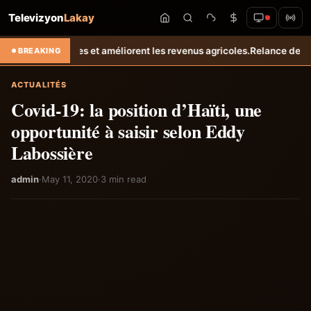
Televizyon
Lakay
t améliorent les revenus agricoles.
Relance de l’élevage cunicole à Gr
BREAKING
ACTUALITÉS
Covid-19: la position d’Haïti, une
opportunité à saisir selon Eddy
Labossière
admin
·
May 11, 2020
·
3 min read