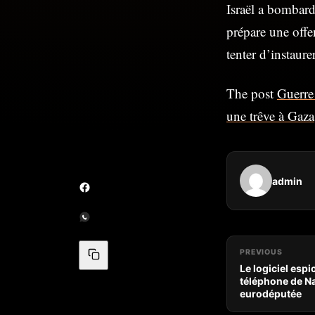
Israël a bombard
prépare une offe
tenter d’instaurer
The post
Guerre 
une trêve à Gaza
admin
PREVIOUS
Le logiciel esp
téléphone de Na
eurodéputée