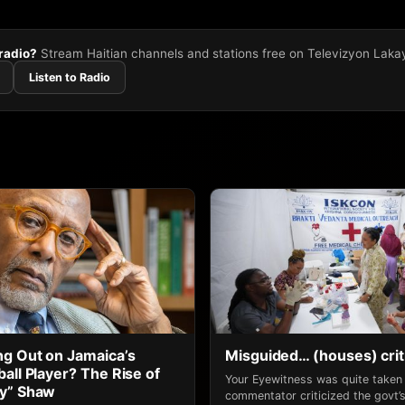
 radio?
Stream Haitian channels and stations free on Televizyon Laka
Listen to Radio
g Out on Jamaica’s
Misguided… (houses) crit
all Player? The Rise of
Your Eyewitness was quite take
ny” Shaw
commentator criticized the govt’s 