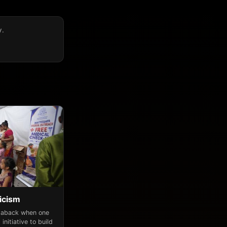
y.
icism
n aback when one
initiative to build