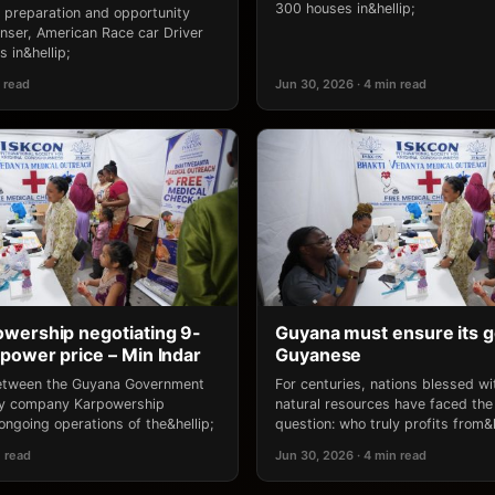
300 houses in&hellip;
 preparation and opportunity
ser, American Race car Driver
 in&hellip;
 read
Jun 30, 2026 · 4 min read
wership negotiating 9-
Guyana must ensure its g
power price – Min Indar
Guyanese
between the Guyana Government
For centuries, nations blessed w
gy company Karpowership
natural resources have faced the
ongoing operations of the&hellip;
question: who truly profits from&h
n read
Jun 30, 2026 · 4 min read