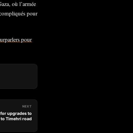
Gaza, où l’armée
s compliqués pour
ourparlers pour
NEXT
for upgrades to
to Timehri road