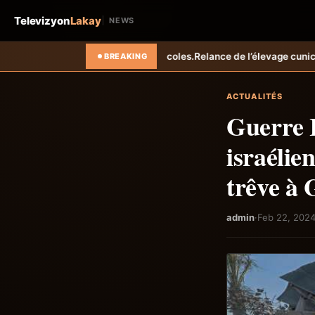
Televizyon
Lakay
NEWS
nus agricoles.
Relance de l’élevage cunicole à Grand-Goâve : le MARDR
BREAKING
ACTUALITÉS
Guerre I
israélie
trêve à 
admin
·
Feb 22, 202