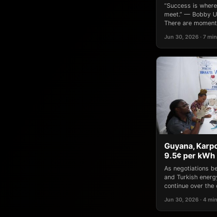
“Success is where
meet.” — Bobby Un
There are moments
Jun 30, 2026 · 7 min
Guyana, Karpo
9.5¢ per kWh 
As negotiations 
and Turkish ener
continue over the 
Jun 30, 2026 · 4 mi