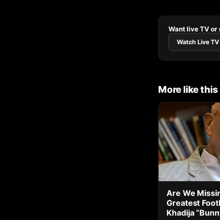
Want live TV or
Watch Live TV
More like this
Are We Missin
Greatest Footb
Khadija “Bun