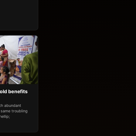
old benefits
ith abundant
 same troubling
ellip;