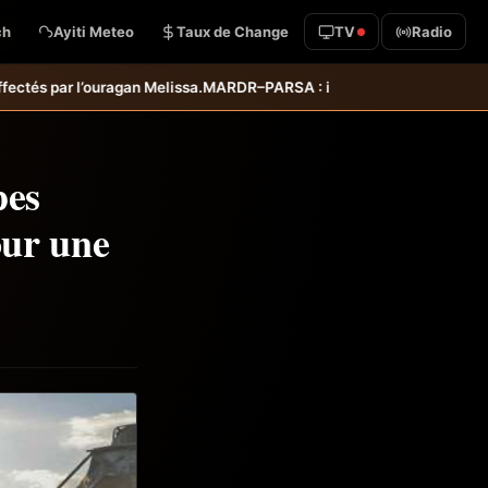
ch
Ayiti Meteo
Taux de Change
TV
Radio
MARDR–PARSA : inauguration d’infrastructures agricoles dans les dépa
pes
our une