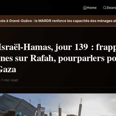
Home
Sear
 renforce les capacités des ménages affectés par l’ouragan Melissa.
sraël-Hamas, jour 139 : frap
nnes sur Rafah, pourparlers p
Gaza
4
·
1 min read