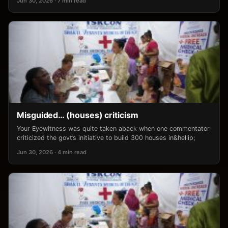
Jun 30, 2026 · 7 min read
Misguided… (houses) criticism
Your Eyewitness was quite taken aback when one commentator
criticized the govt’s initiative to build 300 houses in&hellip;
Jun 30, 2026 · 4 min read