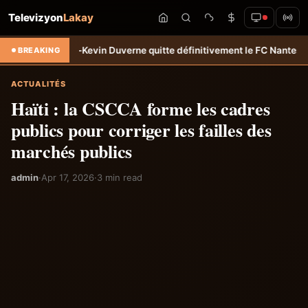
Televizyon
Lakay
 Duverne quitte définitivement le FC Nantes &#8211; Haiti-Tempo
Sélec
BREAKING
ACTUALITÉS
Haïti : la CSCCA forme les cadres
publics pour corriger les failles des
marchés publics
admin
·
Apr 17, 2026
·
3 min read