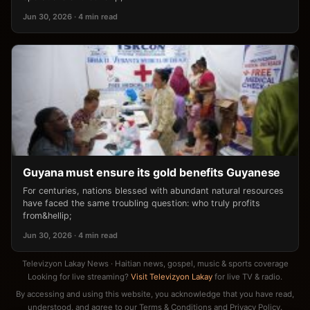
Jun 30, 2026 · 4 min read
Guyana must ensure its gold benefits Guyanese
For centuries, nations blessed with abundant natural resources
have faced the same troubling question: who truly profits
from&hellip;
Jun 30, 2026 · 4 min read
Televizyon Lakay News · Haitian news, gospel, music & sports coverage
Looking for live streaming?
Visit Televizyon Lakay
for live TV & radio.
By accessing and using this website, you acknowledge that you have read,
understood, and agree to our
Terms & Conditions
and
Privacy Policy
.