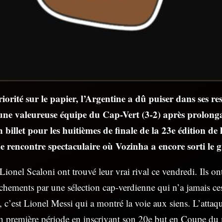
iorité sur le papier, l’Argentine a dû puiser dans ses r
’une valeureuse équipe du Cap-Vert (3-2) après prolon
n billet pour les huitièmes de finale de la 23e édition d
rencontre spectaculaire où Vozinha a encore sorti le g
onel Scaloni ont trouvé leur vrai rival ce vendredi. Ils on
nchements par une sélection cap-verdienne qui n’a jamais ces
’est Lionel Messi qui a montré la voie aux siens. L’attaqu
en première période en inscrivant son 20e but en Coupe d