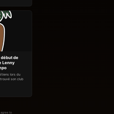
e début de
e Lenny
mpo
ïtiens lors du
trouvé son club
 agree to