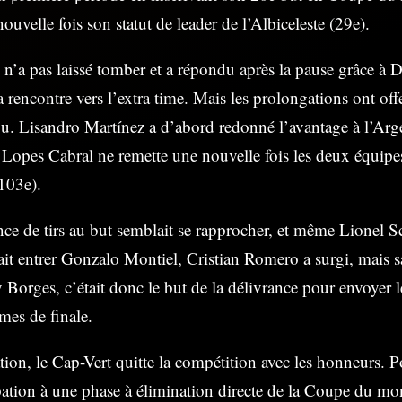
uvelle fois son statut de leader de l’Albiceleste (29e).
 n’a pas laissé tomber et a répondu après la pause grâce à 
 rencontre vers l’extra time. Mais les prolongations ont off
. Lisandro Martínez a d’abord redonné l’avantage à l’Arge
Lopes Cabral ne remette une nouvelle fois les deux équipes
103e).
nce de tirs au but semblait se rapprocher, et même Lionel Sc
fait entrer Gonzalo Montiel, Cristian Romero a surgi, mais sa
 Borges, c’était donc le but de la délivrance pour envoyer
mes de finale.
tion, le Cap-Vert quitte la compétition avec les honneurs. P
pation à une phase à élimination directe de la Coupe du mon