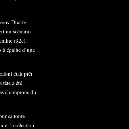
Deroy Duarte
ert un scénario
ntine (92e),
 à égalité d’une
aloni était prêt
 tête a été
 les champions du
our sa toute
de, la sélection