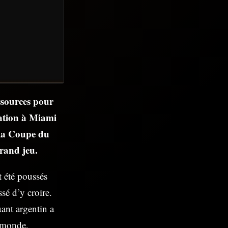
essources pour
gation à Miami
e la Coupe du
rand jeu.
t été poussés
sé d’y croire.
ant argentin a
u monde,