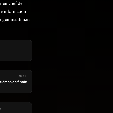
ur en chef de
ne information
pa gen manti nan
NEXT
tièmes de finale
y.