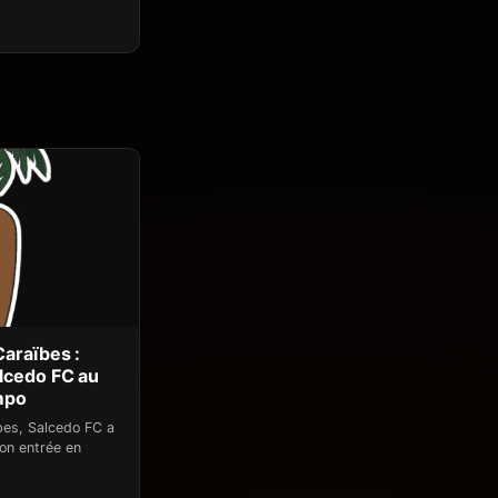
araïbes :
lcedo FC au
mpo
bes, Salcedo FC a
son entrée en