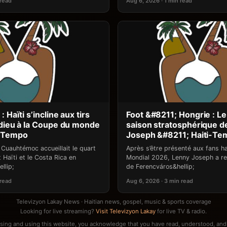
 read
Aug 6, 2026 · 1 min read
 Haïti s’incline aux tirs
Foot &#8211; Hongrie : L
 adieu à la Coupe du monde
saison stratosphérique d
i-Tempo
Joseph &#8211; Haiti-Te
 Cuauhtémoc accueillait le quart
Après s’être présenté aux fans ha
 Haïti et le Costa Rica en
Mondial 2026, Lenny Joseph a re
llip;
de Ferencváros&hellip;
 read
Aug 6, 2026 · 3 min read
Televizyon Lakay News · Haitian news, gospel, music & sports coverage
Looking for live streaming?
Visit Televizyon Lakay
for live TV & radio.
sing and using this website, you acknowledge that you have read, understood, and