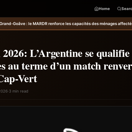
Home
Sear
les capacités des ménages affectés par l’ouragan Melissa.
MARDR–PARSA
2026: L’Argentine se qualifie 
es au terme d’un match renver
Cap-Vert
 2026
·
3 min read