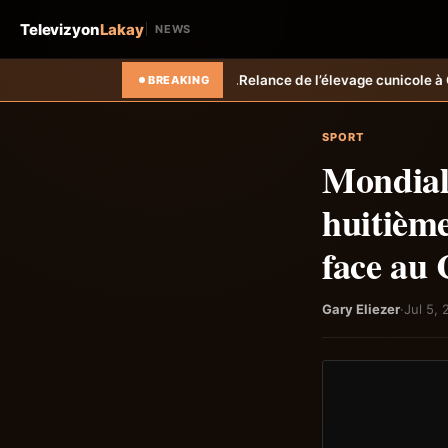
Televizyon
Lakay
NEWS
es.
Relance de l’élevage cunicole à Grand-Goâve : le MARDR renforce 
BREAKING
SPORT
Mondial 
huitièm
face au 
Gary Eliezer
·
Jul 5,