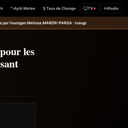
ch
Ayiti Meteo
Taux de Change
TV
Radio
 : inauguration d’infrastructures agricoles dans les départements d
pour les
sant