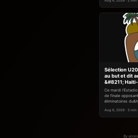
Aug 6, 2026 · 2 min
Sélection U20 :
au but et dit
&#8211; Hait
Ce mardi l’Estadio
de finale opposant
éliminatoires du&he
Aug 6, 2026 · 3 min
By acces