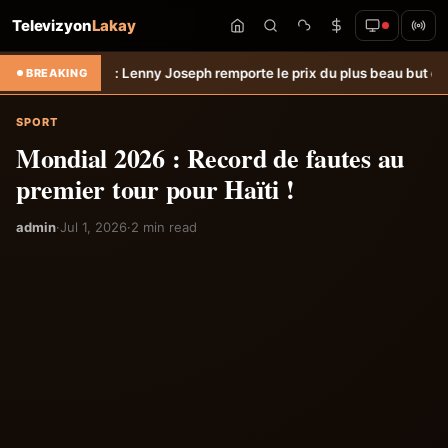
Televizyon
Lakay
.
Hongrie: Lenny Joseph remporte le prix du plus beau but du mois de 
BREAKING
SPORT
Mondial 2026 : Record de fautes au
premier tour pour Haïti !
admin
·
Jul 1, 2026
·
2 min read