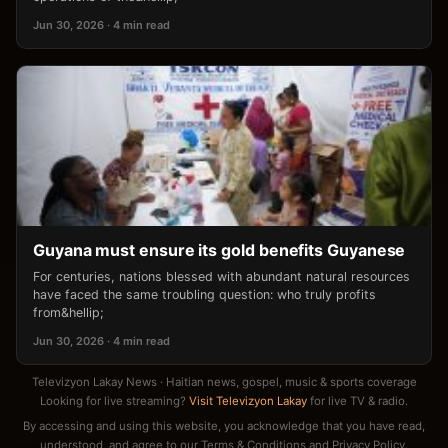
Jun 30, 2026 · 4 min read
Guyana must ensure its gold benefits Guyanese
For centuries, nations blessed with abundant natural resources
have faced the same troubling question: who truly profits
from&hellip;
Jun 30, 2026 · 4 min read
Televizyon Lakay News · Haitian news, gospel, music & sports coverage
Looking for live streaming?
Visit Televizyon Lakay
for live TV & radio.
By accessing and using this website, you acknowledge that you have read,
understood, and agree to our
Terms & Conditions
and
Privacy Policy
.