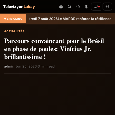
Televizyon
Lakay
redi 7 août 2026
Le MARDR renforce la résilience des producteurs du S
BREAKING
ACTUALITÉS
Parcours convaincant pour le Brésil
en phase de poules: Vinícius Jr.
brillantissime !
admin
·
Jun 25, 2026
·
3 min read