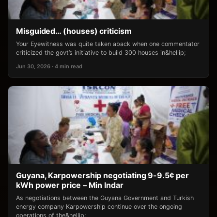
Misguided… (houses) criticism
Your Eyewitness was quite taken aback when one commentator
criticized the govt’s initiative to build 300 houses in&hellip;
Jun 30, 2026 · 4 min read
Guyana, Karpowership negotiating 9-9.5¢ per
kWh power price – Min Indar
As negotiations between the Guyana Government and Turkish
energy company Karpowership continue over the ongoing
operations of the&hellip;