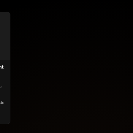
nt
e
 de