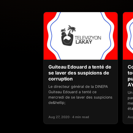
Guiteau Edouard a tenté de
Co
se laver des suspicions de
to
corruption
pu
A
Le directeur général de la DINEPA
Guiteau Edouard a tenté ce
Un 
mercredi de se laver des suspicions
pa
de&hellip;
me
éta
Aug 27, 2020 · 4 min read
Aug