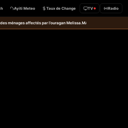
ch
Ayiti Meteo
Taux de Change
TV
Radio
ges affectés par l’ouragan Melissa.
MARDR–PARSA : inauguration d’infr