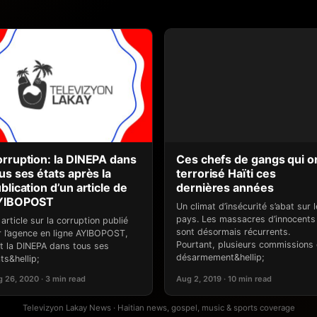
rruption: la DINEPA dans
Ces chefs de gangs qui o
us ses états après la
terrorisé Haïti ces
blication d’un article de
dernières années
YIBOPOST
Un climat d’insécurité s’abat sur l
pays. Les massacres d’innocents
article sur la corruption publié
sont désormais récurrents.
r l’agence en ligne AYIBOPOST,
Pourtant, plusieurs commissions
t la DINEPA dans tous ses
désarmement&hellip;
ts&hellip;
 26, 2020 · 3 min read
Aug 2, 2019 · 10 min read
Televizyon Lakay News · Haitian news, gospel, music & sports coverage