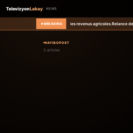
Televizyon
Lakay
NEWS
t les pertes et améliorent les revenus agricoles.
Relance de l’élevag
BREAKING
#AYIBOPOST
3 articles