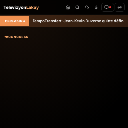
Televizyon
Lakay
et &#8211; Haiti-Tempo
Transfert: Jean-Kevin Duverne quitte définitiv
BREAKING
#CONGRESS