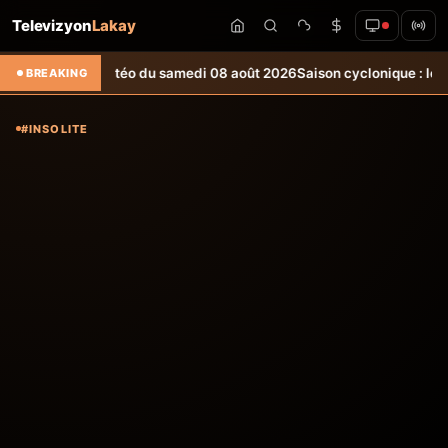
Televizyon
Lakay
026
Bulletin météo du samedi 08 août 2026
Saison cyclonique : le MAR
BREAKING
#INSOLITE