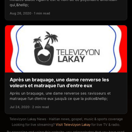
qui,&hellip;
Aug 26, 2020 · 1 min read
Après un braquage, une dame renverse les
voleurs et matraque l’un d’entre eux
Après un braquage, une dame renverse ses ravisseurs et
matraque l’un d’entre eux jusqu’à ce que la police&hellip;
Jul 24, 2020 · 2 min read
Televizyon Lakay News · Haitian news, gospel, music & sports coverage
Looking for live streaming?
Visit Televizyon Lakay
for live TV & radio.
By accessing and using this website, you acknowledge that you have read,