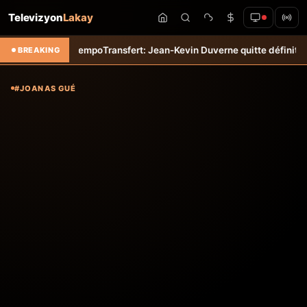
Televizyon
Lakay
t &#8211; Haiti-Tempo
Transfert: Jean-Kevin Duverne quitte définitive
BREAKING
#JOANAS GUÉ