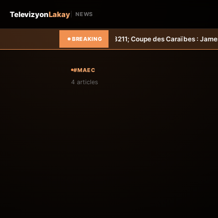
Televizyon
Lakay
NEWS
 &#8211; Haiti-Tempo
Foot &#8211; Coupe des Caraïbes : Jamesley Dan
BREAKING
#MAEC
4 articles