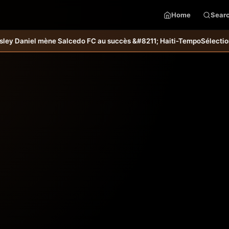
Home
Sear
iel mène Salcedo FC au succès &#8211; Haiti-Tempo
Sélection U20 : H