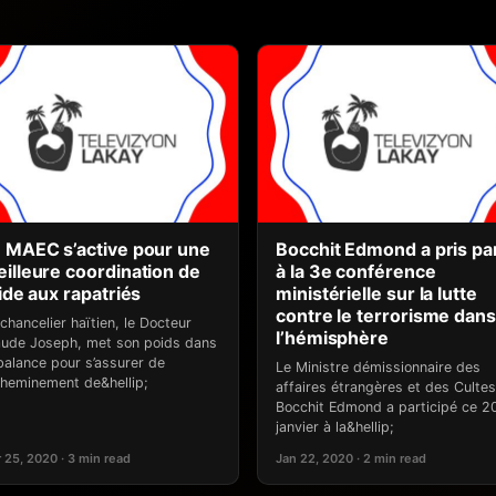
 MAEC s’active pour une
Bocchit Edmond a pris pa
illeure coordination de
à la 3e conférence
aide aux rapatriés
ministérielle sur la lutte
contre le terrorisme dans
chancelier haïtien, le Docteur
l’hémisphère
aude Joseph, met son poids dans
balance pour s’assurer de
Le Ministre démissionnaire des
acheminement de&hellip;
affaires étrangères et des Cultes
Bocchit Edmond a participé ce 2
janvier à la&hellip;
 25, 2020 · 3 min read
Jan 22, 2020 · 2 min read