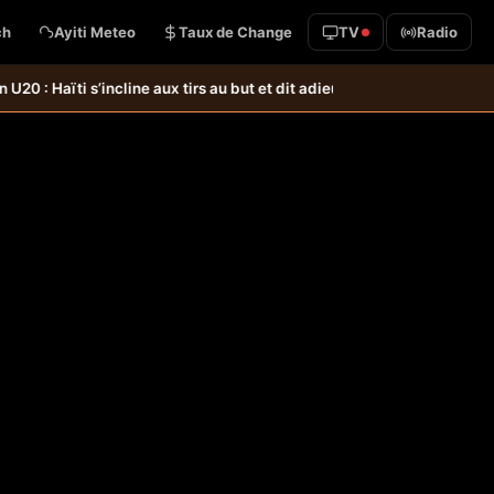
ch
Ayiti Meteo
Taux de Change
TV
Radio
aïti s’incline aux tirs au but et dit adieu à la Coupe du monde &#8211