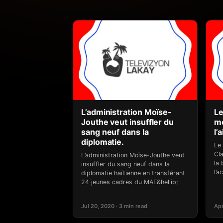
L’administration Moïse-
Le
Jouthe veut insuffler du
me
sang neuf dans la
l’
diplomatie.
Le 
Cl
L’administration Moïse-Jouthe veut
la 
insuffler du sang neuf dans la
l’
diplomatie haïtienne en transférant
24 jeunes cadres du MAE&hellip;
Jul 20, 2020 · 3 min read
Apr