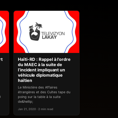
rt
Haïti-RD : Rappel à l’ordre
du MAEC à la suite de
l’incident impliquant un
véhicule diplomatique
haïtien
Le Ministère des Affaires
étrangères et des Cultes tape du
0
poing sur la table à la suite
de&hellip;
Jan 21, 2020 · 2 min read