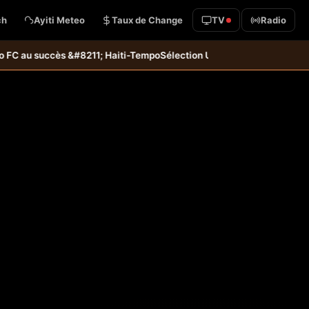
ch
Ayiti Meteo
Taux de Change
TV
Radio
succès &#8211; Haiti-Tempo
Sélection U20 : Haïti s’incline aux tirs a