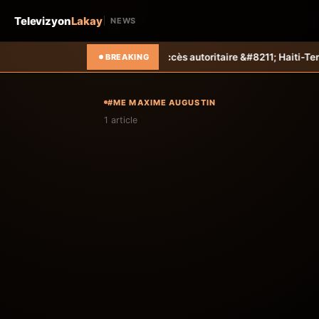
Televizyon
Lakay
NEWS
ent sa campagne avec un succès autoritaire &#8211; Haiti-Tempo
Foot
BREAKING
#ME MAXIME AUGUSTIN
1 article