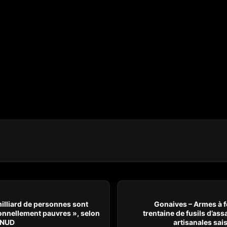
e trafic de personnes.
ation conclut pour dire
adultes devraient être
nt les tribunaux de
 et d’embarquement
que les mineurs seraient
New Providence dans
rapatriement vers Haïti.
 milliard de personnes sont
Gonaives – Armes à f
onnellement pauvres », selon
trentaine de fusils d’as
PNUD
artisanales sais