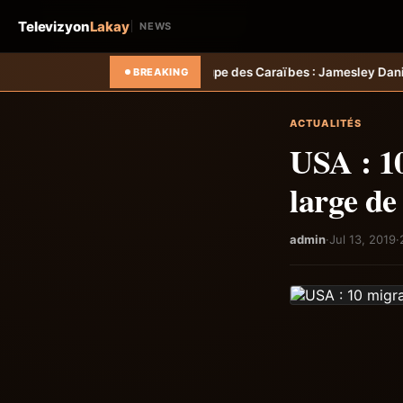
Televizyon
Lakay
NEWS
11; Coupe des Caraïbes : Jamesley Daniel mène Salcedo FC au succè
BREAKING
ACTUALITÉS
USA : 10
large d
admin
·
Jul 13, 2019
·