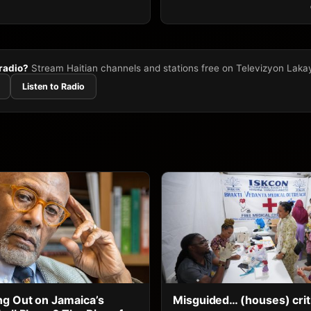
 radio?
Stream Haitian channels and stations free on Televizyon Laka
Listen to Radio
g Out on Jamaica’s
Misguided… (houses) crit