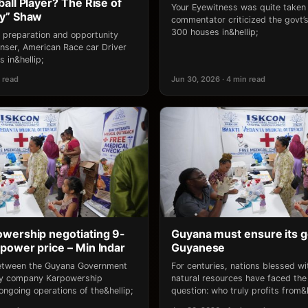
all Player? The Rise of
Your Eyewitness was quite take
ny” Shaw
commentator criticized the govt’s 
300 houses in&hellip;
 preparation and opportunity
ser, American Race car Driver
 in&hellip;
 read
Jun 30, 2026 · 4 min read
wership negotiating 9-
Guyana must ensure its g
power price – Min Indar
Guyanese
between the Guyana Government
For centuries, nations blessed w
gy company Karpowership
natural resources have faced the
ongoing operations of the&hellip;
question: who truly profits from&h