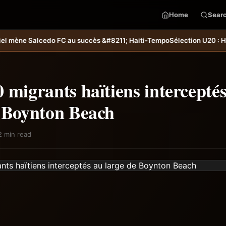
Home
Sear
s &#8211; Haiti-Tempo
Sélection U20 : Haïti s’incline aux tirs au but
 migrants haïtiens intercepté
e Boynton Beach
2 min read