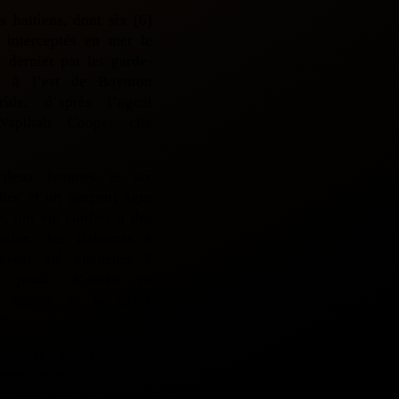
s haïtiens, dont six (6)
 interceptés en mer le
t dernier par les garde-
ns à l’est de Boynton
ide, d’après l’agent
 Napthali Cooper cité
deux femmes et six
illes et un garçon) âgés
s, ont été confiés à des
ration des Bahamas à
 avoir été emmenés à
 jeudi, d’après ce
es agents de la garde
e.
ommes qui serait un
amas semble avoir été
lectuel de ce voyage