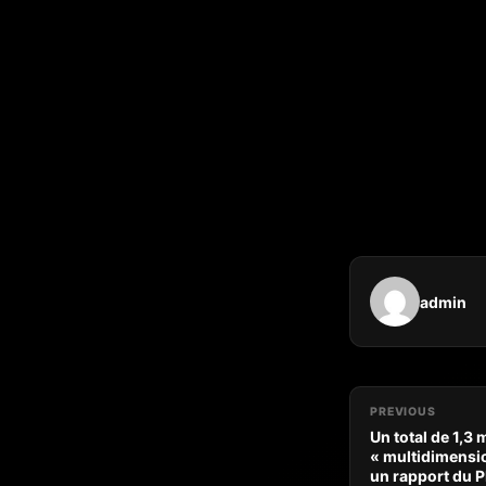
des accusations d
L’agent d’immigr
que les quatre 
inculpés deva
débarquement
illégaux, tandis 
transportés à 
l’attente de leur 
admin
PREVIOUS
Un total de 1,3
« multidimensi
un rapport du 