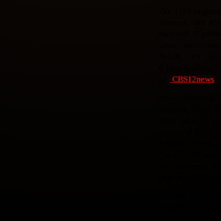
Dix (10) migrant
mineurs, ont été
mercredi 3 juille
côtes américai
Beach, en Flor
d’immigration,
par
CBS12news
.
Deux hommes, 
mineurs, (cinq f
entre 14 à 17 an
agents d’immig
Freeport après
Grand Bahama
qu’informent l
côtière américain
Un des deux h
résident de Bah
l’auteur intel