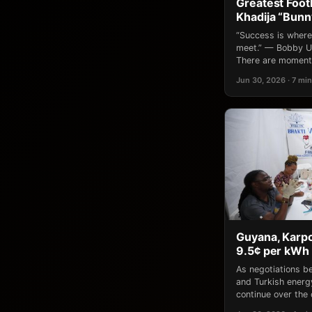
Greatest Footb
Khadija “Bun
“Success is where
meet.” — Bobby Un
There are moments
Jun 30, 2026 · 7 min
Guyana, Karpo
9.5¢ per kWh 
As negotiations 
and Turkish ener
continue over the 