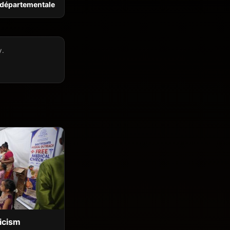
départementale
y.
icism