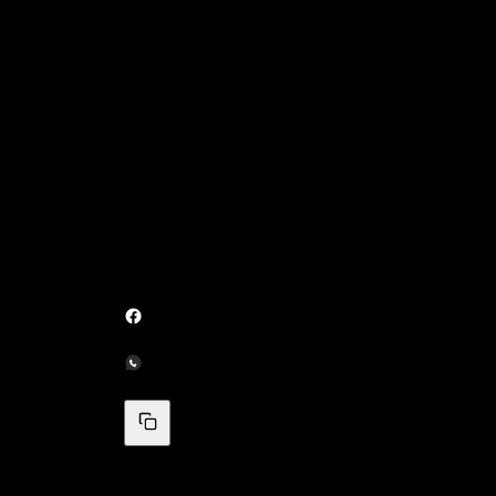
clandestin qu
Dominicain. Arrê
américaine à une
à l’est de Boynto
migrants clandes
d’un navire me
trentaine de mèt
États-Unis pou
enquête.
L’agent d’immigr
a rapporté que le
arrivé à Freepor
migrants.
Toujours selon
personnes ont é
impliquées dans
sans-papiers et 
dans le cadre de