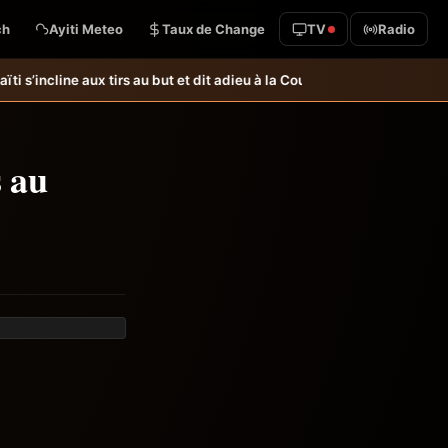
ch
Ayiti Meteo
Taux de Change
TV
Radio
 et dit adieu à la Coupe du monde &#8211; Haiti-Tempo
Foot &#8211; Hong
s au