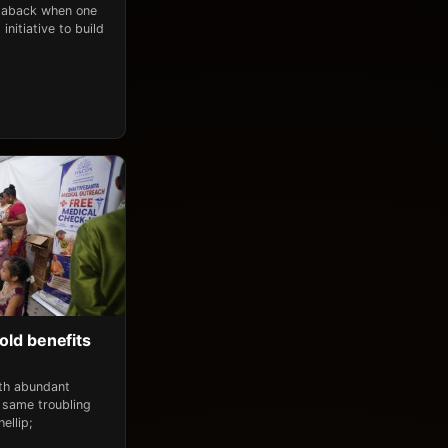
n aback when one
initiative to build
old benefits
ith abundant
 same troubling
ellip;