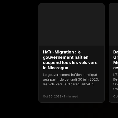
Haïti-Migration : le
Ba
gouvernement haïtien
Gr
suspend tous les vols vers
Mu
le Nicaragua
c
Le gouvernement haïtien a indiqué
L’
qu’à partir de ce lundi 30 juin 2023,
l’A
les vols vers le Nicaragua&hellip;
fav
tr
Oct 30, 2023 · 1 min read
Oct