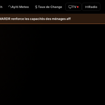
ch
Ayiti Meteo
Taux de Change
TV
Radio
les capacités des ménages affectés par l’ouragan Melissa.
MARDR–PARS