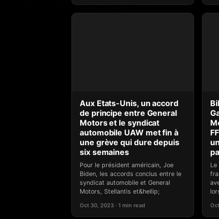
Aux Etats-Unis, un accord
Bi
de principe entre General
Ga
Motors et le syndicat
Mo
automobile UAW met fin à
FF
une grève qui dure depuis
un
six semaines
pa
Pour le président américain, Joe
Le
Biden, les accords conclus entre le
fra
syndicat automobile et General
ave
Motors, Stellantis et&hellip;
lor
Oct 30, 2023 · 1 min read
Oct