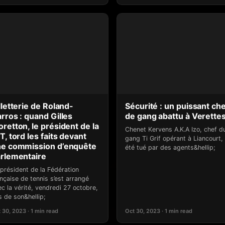
lletterie de Roland-
Sécurité : un puissant ch
rros : quand Gilles
de gang abattu à Verette
retton, le président de la
Chenet Kervens A.K.A Izo, chef d
T, tord les faits devant
gang Ti Grif opérant à Liancourt,
e commission d’enquête
été tué par des agents&hellip;
rlementaire
 président de la Fédération
nçaise de tennis s’est arrangé
c la vérité, vendredi 27 octobre,
s de son&hellip;
 30, 2023 · 1 min read
Oct 30, 2023 · 1 min read