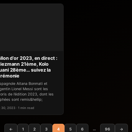
llon d’or 2023, en direct :
iezmann 21ème, Kolo
ani 28ème… suivez la
érémonie
Espagnole Aitana Bonmati et
rgentin Lionel Messi sont les
oris de l’édition 2023, dont les
ophées sont remis&hellip;
 30, 2023 · 1 min read
…
←
1
2
3
4
5
6
96
→