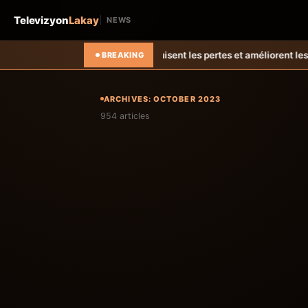
Televizyon
Lakay
NEWS
s post-récolte réduisent les pertes et améliorent les revenus agricol
BREAKING
ARCHIVES: OCTOBER 2023
954 articles