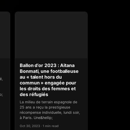
Ballon d’or 2023 : Aitana
Bonmati, une footballeuse
au « talent hors du
é,
commun » engagée pour
les droits des femmes et
des réfugiés
p;
La milieu de terrain espagnole de
25 ans a reçu la prestigieuse
récompense individuelle, lundi soir,
à Paris. Une&hellip;
Oct 30, 2023 · 1 min read