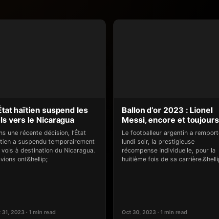
État haïtien suspend les
Ballon d’or 2023 : Lionel
ls vers le Nicaragua
Messi, encore et toujours
s une récente décision, l’État
Le footballeur argentin a remport
ïtien a suspendu temporairement
lundi soir, la prestigieuse
 vols à destination du Nicaragua.
récompense individuelle, pour la
vions ont&hellip;
huitième fois de sa carrière.&helli
 31, 2023 · 1 min read
Oct 30, 2023 · 1 min read