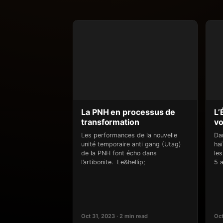
La PNH en processus de
L’
transformation
vo
Les performances de la nouvelle
Dan
unité temporaire anti gang (Utag)
ha
de la PNH font écho dans
les
l’artibonite. Le&hellip;
5 a
Oct 31, 2023 · 2 min read
Oct