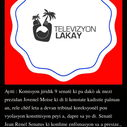
Ayiti : Komisyon jiridik 9 senatè ki pa dakò ak mezi
prezidan Jovenel Moise ki di li konstate kadisite palman
an, rele chèf leta a devan tribinal koreksyonèl pou
vyolasyon konstitisyon peyi a, dapre sa yo di. Senatè
Jean Renel Senatus ki konfime enfòmasyon sa a presize.,