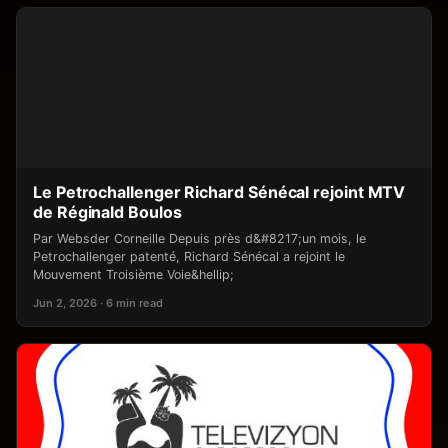
Le Petrochallenger Richard Sénécal rejoint MTV
de Réginald Boulos
Par Websder Corneille Depuis près d&#8217;un mois, le
Petrochallenger patenté, Richard Sénécal a rejoint le
Mouvement Troisième Voie&hellip;
Jun 2, 2026 · 6 min read