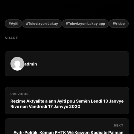
#Ayiti
#Televizyon Lakay
#Televizyon Lakay app
#Video
SHARE
admin
PREVIOUS
Rezime Aktyalite a ann Ayiti pou Semèn Lendi 13 Janvye
Rive nan Vandredi 17 Janvye 2020
NEXT
Ayiti-Politik: Kòman PHTK Wè Kesyon Kadisite Palman