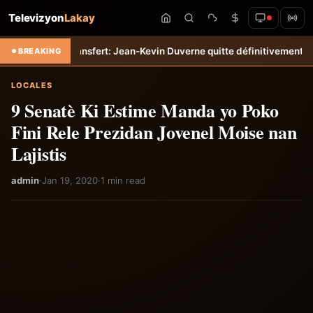
Televizyon
Lakay
iti-Tempo
Transfert: Jean-Kevin Duverne quitte définitivement le FC N
BREAKING
LOCALES
9 Senatè Ki Estime Manda yo Poko
Fini Rele Prezidan Jovenel Moise nan
Lajistis
admin
·
Jan 19, 2020
·
1 min read