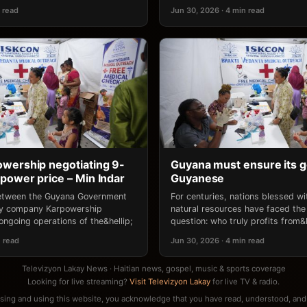
 read
Jun 30, 2026 · 4 min read
wership negotiating 9-
Guyana must ensure its g
power price – Min Indar
Guyanese
between the Guyana Government
For centuries, nations blessed w
gy company Karpowership
natural resources have faced the
ongoing operations of the&hellip;
question: who truly profits from&h
n read
Jun 30, 2026 · 4 min read
Televizyon Lakay News · Haitian news, gospel, music & sports coverage
Looking for live streaming?
Visit Televizyon Lakay
for live TV & radio.
sing and using this website, you acknowledge that you have read, understood, and