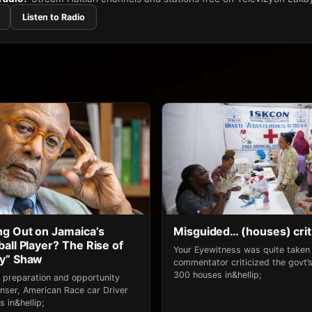
Listen to Radio
g Out on Jamaica’s
Misguided… (houses) crit
all Player? The Rise of
Your Eyewitness was quite take
ny” Shaw
commentator criticized the govt’s 
300 houses in&hellip;
 preparation and opportunity
ser, American Race car Driver
 in&hellip;