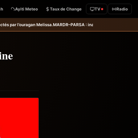
ch
Ayiti Meteo
Taux de Change
TV
Radio
PARSA : inauguration d’infrastructures agricoles dans les départemen
ine