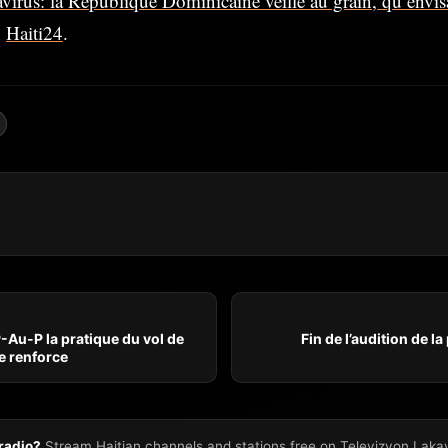
virus: la République Dominicaine veille au grain, qu’envis
n
Haiti24
.
-Au-P la pratique du vol de
Fin de l’audition de la
se renforce
 radio?
Stream Haitian channels and stations free on Televizyon Laka