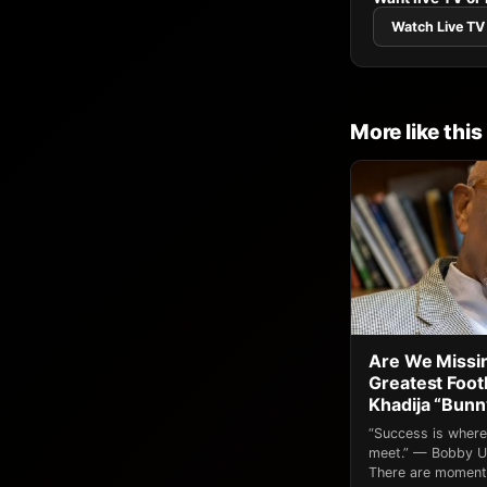
Watch Live TV
More like this
Are We Missin
Greatest Footb
Khadija “Bun
“Success is where
meet.” — Bobby Un
There are moments