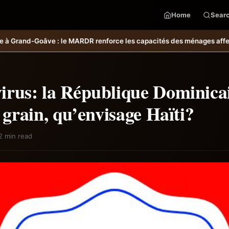
Home
Sear
rce les capacités des ménages affectés par l’ouragan Melissa.
MARDR–
irus: la République Dominica
u grain, qu’envisage Haïti?
2 min read