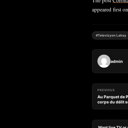
The post
Corona
appeared first o
#Televizyon Lakay
admin
PREVIOUS
Au Parquet de P
corps du délit 
Want live TV or