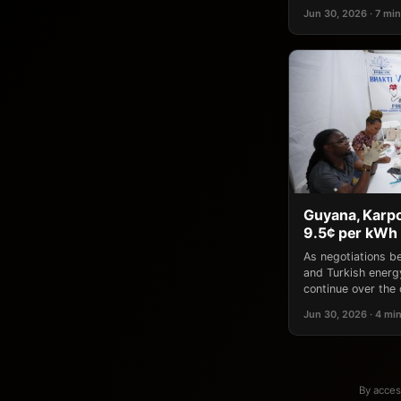
Jun 30, 2026 · 7 min
Guyana, Karpo
9.5¢ per kWh 
As negotiations 
and Turkish ener
continue over the 
Jun 30, 2026 · 4 mi
By acces