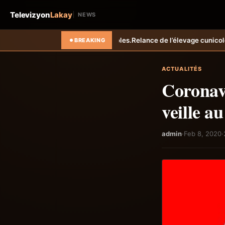
Televizyon
Lakay
NEWS
ricoles.
Relance de l’élevage cunicole à Grand-Goâve : le MARDR renfo
BREAKING
ACTUALITÉS
Coronav
veille a
admin
·
Feb 8, 2020
·