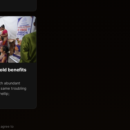
old benefits
ith abundant
 same troubling
ellip;
 agree to