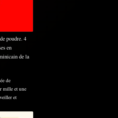
 de poudre. 4
ses en
minicain de la
tée de
r mille et une
eiller et