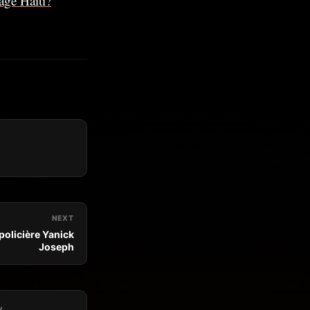
age Haïti?
NEXT
 policière Yanick
Joseph
y.