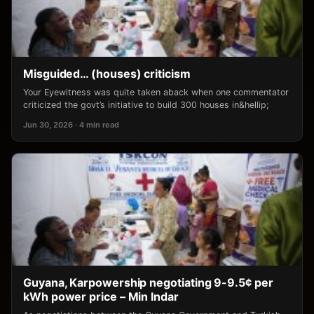
Misguided… (houses) criticism
Your Eyewitness was quite taken aback when one commentator
criticized the govt’s initiative to build 300 houses in&hellip;
Jun 30, 2026 · 4 min read
Guyana, Karpowership negotiating 9-9.5¢ per
kWh power price – Min Indar