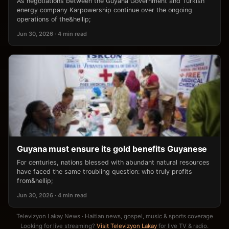
As negotiations between the Guyana Government and Turkish
energy company Karpowership continue over the ongoing
operations of the&hellip;
Jun 30, 2026 · 4 min read
Guyana must ensure its gold benefits Guyanese
For centuries, nations blessed with abundant natural resources
have faced the same troubling question: who truly profits
from&hellip;
Jun 30, 2026 · 4 min read
Televizyon Lakay News · Haitian news, gospel, music & sports coverage
Looking for live streaming?
Visit Televizyon Lakay
for live TV & radio.