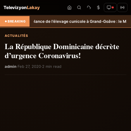
Televizyon
Lakay
elance de l’élevage cunicole à Grand-Goâve : le MARDR renforce les 
BREAKING
ACTUALITÉS
La République Dominicaine décrète
d’urgence Coronavirus!
admin
·
Feb 27, 2020
·
2 min read