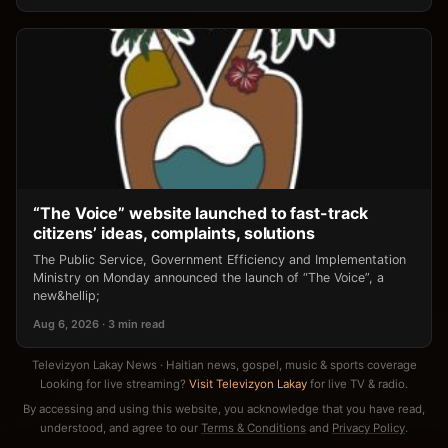
“The Voice” website launched to fast-track
citizens’ ideas, complaints, solutions
The Public Service, Government Efficiency and Implementation
Ministry on Monday announced the launch of “The Voice”, a
new&hellip;
Aug 6, 2026 · 3 min read
Televizyon Lakay News · Haitian news, gospel, music & sports coverage
Looking for live streaming?
Visit Televizyon Lakay
for live TV & radio.
By accessing and using this website, you acknowledge that you have read,
understood, and agree to our
Terms & Conditions
and
Privacy Policy
.