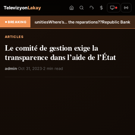
Televizyon
Lakay
orm communities
Where’s… the reparations??
Republic Bank CPL launches
BREAKING
ARTICLES
Le comité de gestion exige la
transparence dans l’aide de l’État
admin
·
Oct 31, 2023
·
2 min read