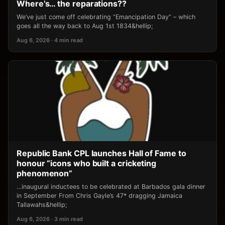
Where’s… the reparations??
We’ve just come off celebrating “Emancipation Day” – which
goes all the way back to Aug 1st 1834&hellip;
Aug 6, 2026 · 4 min read
Republic Bank CPL launches Hall of Fame to
honour “icons who built a cricketing
phenomenon”
…inaugural inductees to be celebrated at Barbados gala dinner
in September From Chris Gayle’s 47* dragging Jamaica
Tallawahs&hellip;
Aug 6, 2026 · 3 min read