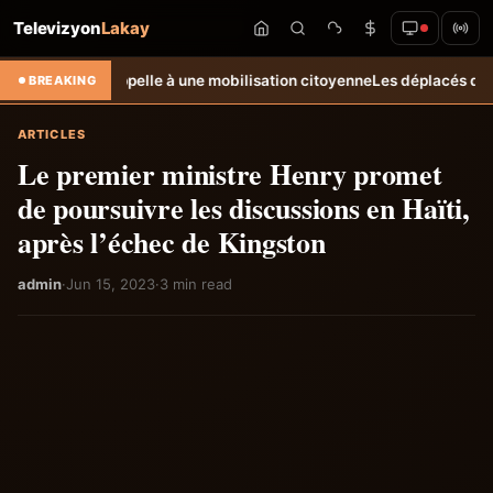
Televizyon
Lakay
oral et appelle à une mobilisation citoyenne
Les déplacés de Carrefour-
BREAKING
ARTICLES
Le premier ministre Henry promet
de poursuivre les discussions en Haïti,
après l’échec de Kingston
admin
·
Jun 15, 2023
·
3 min read