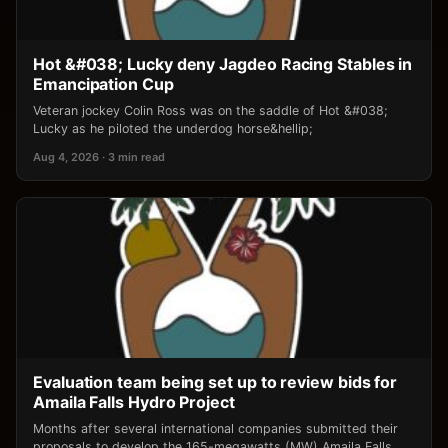
Hot &#038; Lucky deny Jagdeo Racing Stables in
Emancipation Cup
Veteran jockey Colin Ross was on the saddle of Hot &#038;
Lucky as he piloted the underdog horse&hellip;
Aug 4, 2026 · 3 min read
Evaluation team being set up to review bids for
Amaila Falls Hydro Project
Months after several international companies submitted their
proposals to develop the 165-megawatts (MW) Amaila Falls