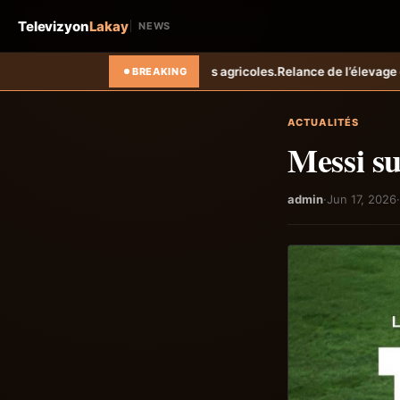
Televizyon
Lakay
NEWS
es.
Relance de l’élevage cunicole à Grand-Goâve : le MARDR renforce 
BREAKING
ACTUALITÉS
Messi su
admin
·
Jun 17, 2026
·