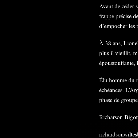
Avant de céder s
frappe précise de
d’empocher les t
À 38 ans, Lionel
plus il vieillit,
époustouflante, 
Élu homme du mat
échéances. L’Arg
phase de groupes
Richarson Bigot
richardsonwilt