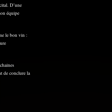
cital. D’une
 son équipe
e le bon vin :
eure
ochaines
t de conclure la