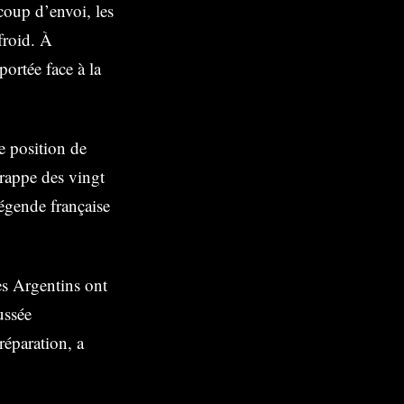
coup d’envoi, les
froid. À
portée face à la
e position de
frappe des vingt
légende française
les Argentins ont
ussée
réparation, a