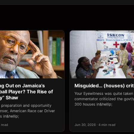
g Out on Jamaica’s
Misguided… (houses) crit
all Player? The Rise of
Your Eyewitness was quite take
ny” Shaw
commentator criticized the govt’s 
300 houses in&hellip;
 preparation and opportunity
ser, American Race car Driver
 in&hellip;
 read
Jun 30, 2026 · 4 min read