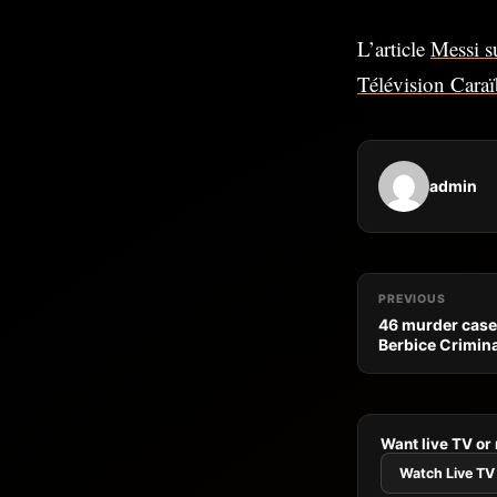
L’article
Messi s
Télévision Caraï
admin
PREVIOUS
46 murder cases
Berbice Crimin
Want live TV or
Watch Live TV