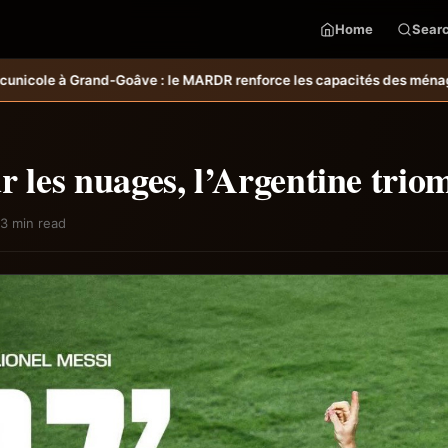
Home
Sear
les capacités des ménages affectés par l’ouragan Melissa.
MARDR–PARS
r les nuages, l’Argentine tri
3 min read