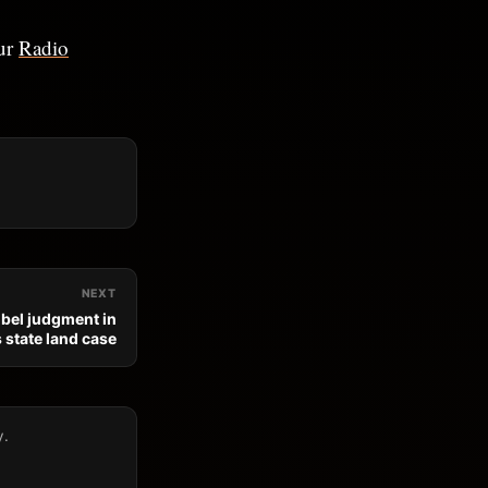
sur
Radio
NEXT
bel judgment in
 state land case
y.