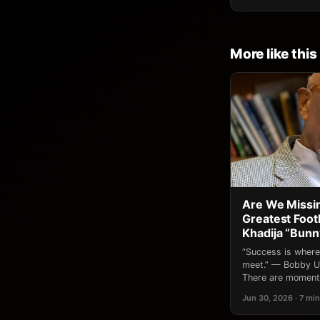
More like this
Are We Missin
Greatest Footb
Khadija “Bun
“Success is where
meet.” — Bobby Un
There are moments
Jun 30, 2026 · 7 min