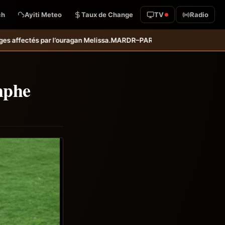
ch
Ayiti Meteo
Taux de Change
TV
Radio
A : inauguration d’infrastructures agricoles dans les départements d
omphe