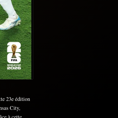
tte 23e édition
nsas City,
âce à cette