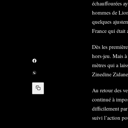
échauffourées ay
hommes de Lione
quelques ajustem
France qui était 
Dès les première
hors-jeu. Mais à
mètres qui a lais
Zinedine Zidane
Au retour des ves
continué à impos
difficilement pa
suivi l’action p