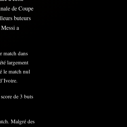
finale de Coupe
leurs buteurs
, Messi a
er match dans
 été largement
dé le match nul
d’Ivoire.
 score de 3 buts
match. Malgré des