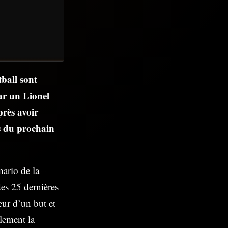
tball sont
par un Lionel
près avoir
rs du prochain
nario de la
es 25 dernières
eur d’un but et
alement la