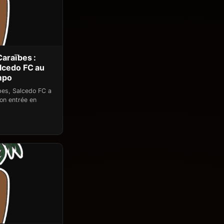
araïbes :
lcedo FC au
mpo
bes, Salcedo FC a
son entrée en