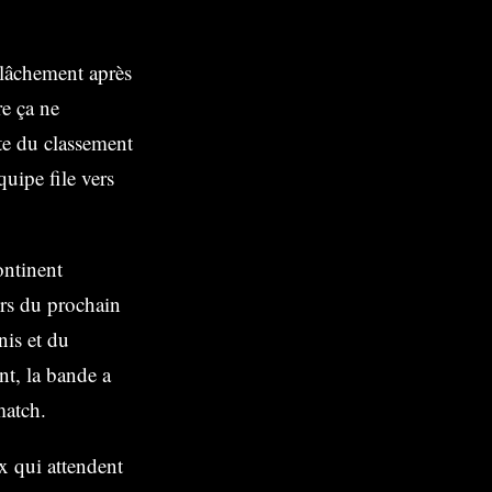
elâchement après
e ça ne
ête du classement
quipe file vers
ontinent
ors du prochain
nis et du
nt, la bande a
match.
ux qui attendent