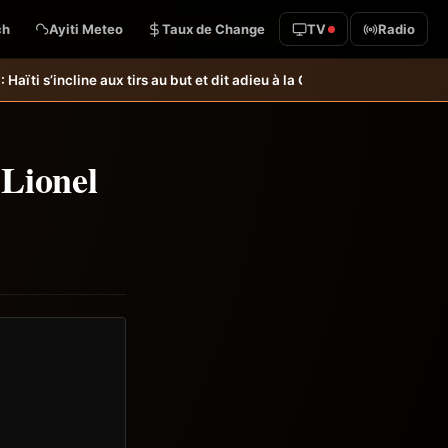
ch
Ayiti Meteo
Taux de Change
TV
Radio
but et dit adieu à la Coupe du monde &#8211; Haiti-Tempo
Foot &#8211; H
 Lionel