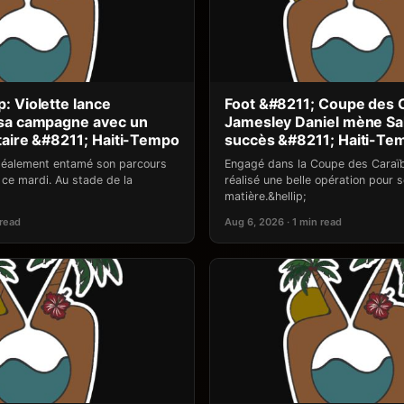
: Violette lance
Foot &#8211; Coupe des C
 sa campagne avec un
Jamesley Daniel mène Sa
taire &#8211; Haiti-Tempo
succès &#8211; Haiti-Te
idéalement entamé son parcours
Engagé dans la Coupe des Caraï
ce mardi. Au stade de la
réalisé une belle opération pour 
matière.&hellip;
 read
Aug 6, 2026 · 1 min read