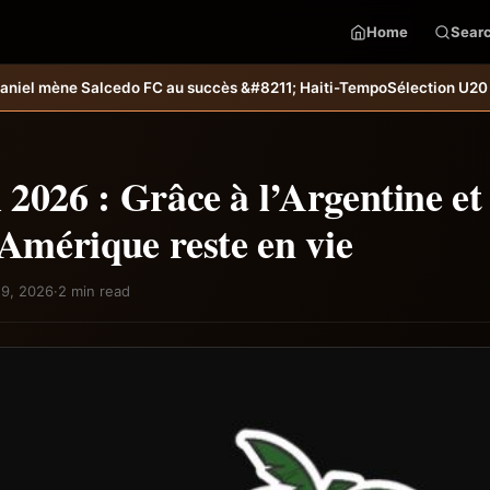
Home
Sear
ccès &#8211; Haiti-Tempo
Sélection U20 : Haïti s’incline aux tirs au 
2026 : Grâce à l’Argentine et
’Amérique reste en vie
 9, 2026
·
2 min read