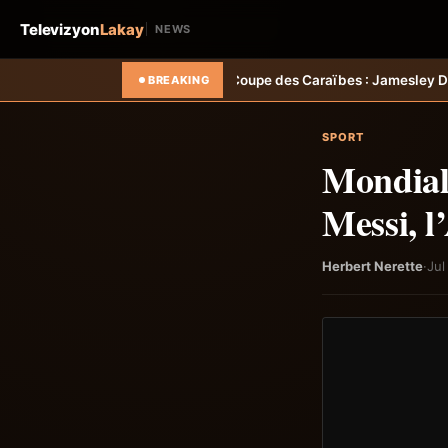
Televizyon
Lakay
NEWS
#8211; Coupe des Caraïbes : Jamesley Daniel mène Salcedo FC au su
BREAKING
SPORT
Mondial 
Messi, l
Herbert Nerette
·
Jul