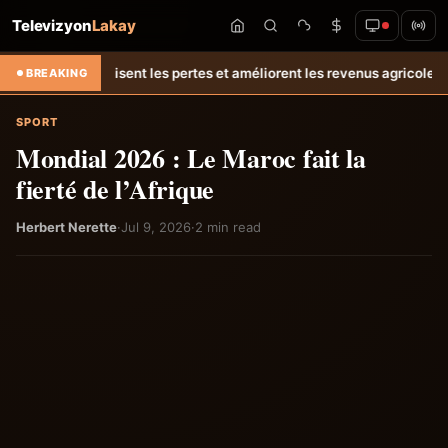
Televizyon
Lakay
 réduisent les pertes et améliorent les revenus agricoles.
Relance de
BREAKING
SPORT
Mondial 2026 : Le Maroc fait la
fierté de l’Afrique
Herbert Nerette
·
Jul 9, 2026
·
2 min read