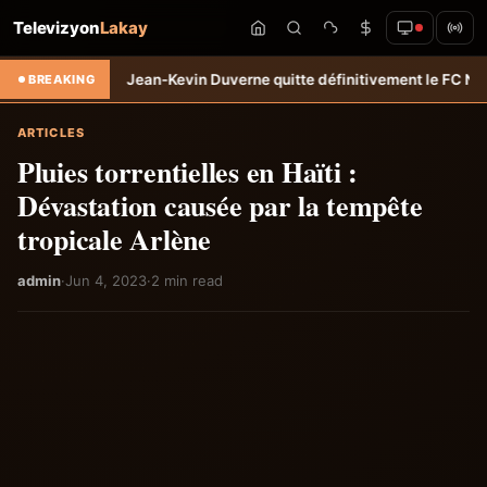
Televizyon
Lakay
sfert: Jean-Kevin Duverne quitte définitivement le FC Nantes &#8211;
BREAKING
ARTICLES
Pluies torrentielles en Haïti :
Dévastation causée par la tempête
tropicale Arlène
admin
·
Jun 4, 2023
·
2 min read