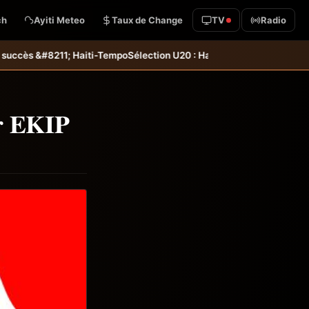
ch
Ayiti Meteo
Taux de Change
TV
Radio
empo
Sélection U20 : Haïti s’incline aux tirs au but et dit adieu à la 
er EKIP