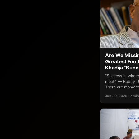
Are We Missin
Greatest Footb
Khadija “Bun
“Success is where
meet.” — Bobby Un
There are moments
Jun 30, 2026 · 7 min