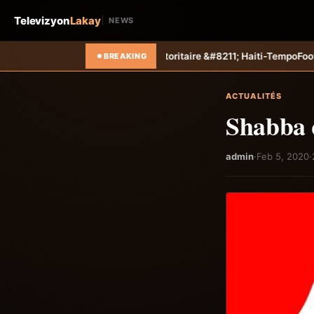
Televizyon
Lakay
NEWS
 succès autoritaire &#8211; Haiti-Tempo
Foot &#8211; Coupe des Cara
BREAKING
ACTUALITÉS
Shabba 
admin
·
Feb 5, 2020
·