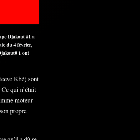
upe Djakout #1 a
te du 4 février,
Djakout# 1 ont
teeve Khé) sont
 Ce qui n’était
 comme moteur
 son propre
e qu’il a dû se