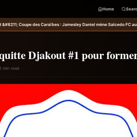
Home
Sear
ïbes : Jamesley Daniel mène Salcedo FC au succès &#8211; Haiti-T
quitte Djakout #1 pour form
2 min read