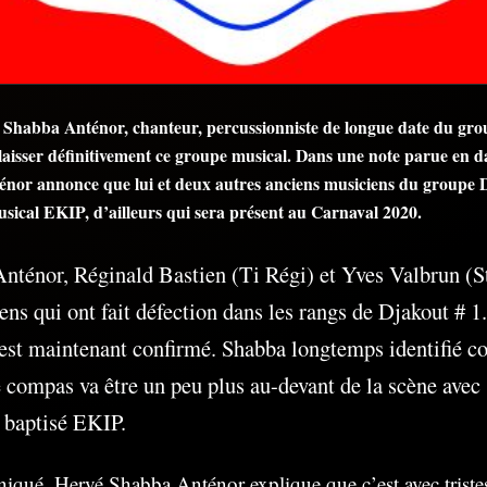
 Shabba Anténor, chanteur, percussionniste de longue date du gro
 laisser définitivement ce groupe musical. Dans une note parue en da
nor annonce que lui et deux autres anciens musiciens du groupe 
sical EKIP, d’ailleurs qui sera présent au Carnaval 2020.
nténor, Réginald Bastien (Ti Régi) et Yves Valbrun (S
ens qui ont fait défection dans les rangs de Djakout # 1.
est maintenant confirmé. Shabba longtemps identifié
 compas va être un peu plus au-devant de la scène avec
 baptisé EKIP.
ué, Hervé Shabba Anténor explique que c’est avec tristess