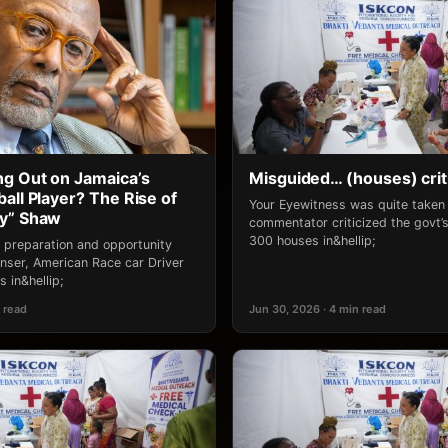
g Out on Jamaica’s
Misguided… (houses) crit
all Player? The Rise of
Your Eyewitness was quite take
ny” Shaw
commentator criticized the govt’s 
300 houses in&hellip;
 preparation and opportunity
ser, American Race car Driver
 in&hellip;
 read
Jun 30, 2026 · 4 min read