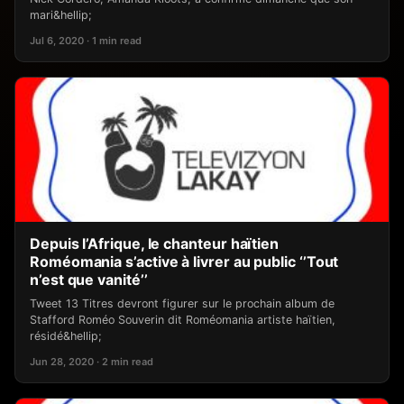
mari&hellip;
Jul 6, 2020 · 1 min read
Depuis l’Afrique, le chanteur haïtien
Roméomania s’active à livrer au public ‘’Tout
n’est que vanité’’
Tweet 13 Titres devront figurer sur le prochain album de
Stafford Roméo Souverin dit Roméomania artiste haïtien,
résidé&hellip;
Jun 28, 2020 · 2 min read