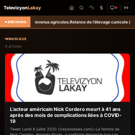
Televizyon
Lakay
liorent les revenus agricoles.
Relance de l’élevage cunicole à Grand-
BREAKING
#MUSIQUE
4 articles
L’acteur américain Nick Cordero meurt à 41 ans
après des mois de complications liées à COVID-
19
Tweet Lundi 6 juillet 2020 ((rezonodwes.com))–La femme de
Nick Cordero, Amanda Kloots, a confirmé dimanche que son