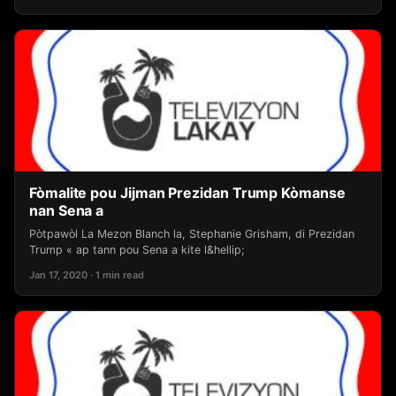
Fòmalite pou Jijman Prezidan Trump Kòmanse
nan Sena a
Pòtpawòl La Mezon Blanch la, Stephanie Grisham, di Prezidan
Trump « ap tann pou Sena a kite l&hellip;
Jan 17, 2020 · 1 min read