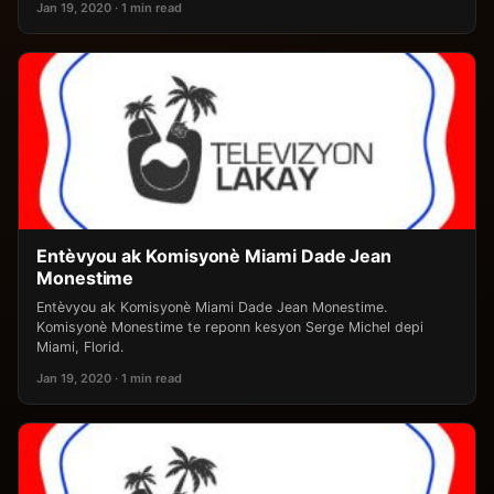
Jan 19, 2020 · 1 min read
Entèvyou ak Komisyonè Miami Dade Jean
Monestime
Entèvyou ak Komisyonè Miami Dade Jean Monestime.
Komisyonè Monestime te reponn kesyon Serge Michel depi
Miami, Florid.
Jan 19, 2020 · 1 min read