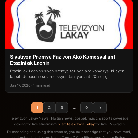
Siyatiyon Premye Faz yon Akò Komèsyal ant
Etazini ak Lachin
Etazini ak Lachinn siyen premye faz yon akò komèsyal ki byen
kapab debouche sou rediksyon tansyon ant 2&hellip;
Jan 17, 2020 · 1 min read
…
1
2
3
9
→
Televizyon Lakay News · Haitian news, gospel, music & sports coverage
Looking for live streaming?
Visit Televizyon Lakay
for live TV & radio.
By accessing and using this website, you acknowledge that you have read,
understood, and agree to our
Terms & Conditions
and
Privacy Policy
.