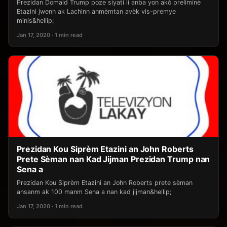
Prezidan Domald Trump poze siyati li anba yon akò preliminè
Etazini jwenn ak Lachinn anmèmtan avèk vis-premye
minis&hellip;
Jan 17, 2020 · 1 min read
Prezidan Kou Siprèm Etazini an John Roberts
Prete Sèman nan Kad Jijman Prezidan Trump nan
Sena a
Prezidan Kou Siprèm Etazini an John Roberts prete sèman
ansanm ak 100 manm Sena a nan kad jijman&hellip;
Jan 17, 2020 · 1 min read