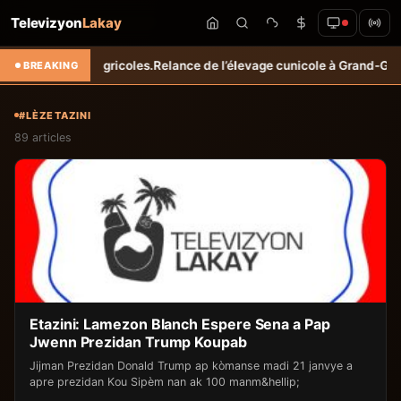
Televizyon
Lakay
enus agricoles.
Relance de l’élevage cunicole à Grand-Goâve : le MARD
BREAKING
#LÈZETAZINI
89 articles
Etazini: Lamezon Blanch Espere Sena a Pap
Jwenn Prezidan Trump Koupab
Jijman Prezidan Donald Trump ap kòmanse madi 21 janvye a
apre prezidan Kou Sipèm nan ak 100 manm&hellip;