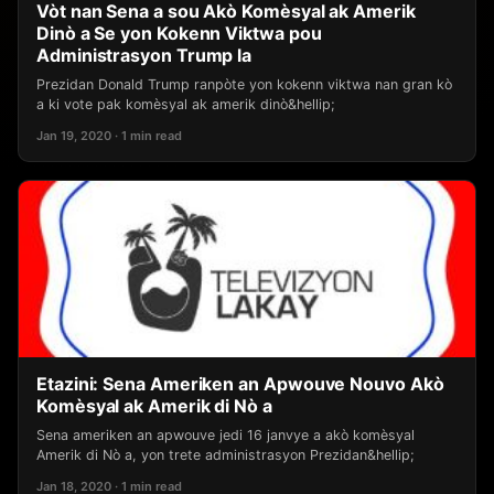
Vòt nan Sena a sou Akò Komèsyal ak Amerik
Dinò a Se yon Kokenn Viktwa pou
Administrasyon Trump la
Prezidan Donald Trump ranpòte yon kokenn viktwa nan gran kò
a ki vote pak komèsyal ak amerik dinò&hellip;
Jan 19, 2020 · 1 min read
Etazini: Sena Ameriken an Apwouve Nouvo Akò
Komèsyal ak Amerik di Nò a
Sena ameriken an apwouve jedi 16 janvye a akò komèsyal
Amerik di Nò a, yon trete administrasyon Prezidan&hellip;
Jan 18, 2020 · 1 min read