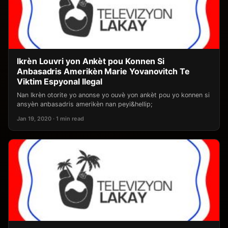
Ikrèn Louvri yon Ankèt pou Konnen Si
Anbasadris Amerikèn Marie Yovanovitch Te
Viktim Espyonal Ilegal
Nan Ikrèn otorite yo anonse yo ouvè yon ankèt pou yo konnen si
ansyèn anbasadris amerikèn nan peyi&hellip;
Jan 19, 2020 · 1 min read