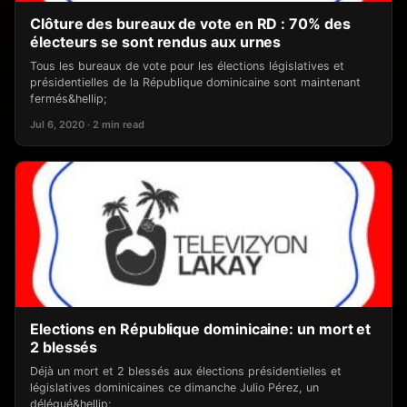
Clôture des bureaux de vote en RD : 70% des
électeurs se sont rendus aux urnes
Tous les bureaux de vote pour les élections législatives et
présidentielles de la République dominicaine sont maintenant
fermés&hellip;
Jul 6, 2020 · 2 min read
Elections en République dominicaine: un mort et
2 blessés
Déjà un mort et 2 blessés aux élections présidentielles et
législatives dominicaines ce dimanche Julio Pérez, un
délégué&hellip;