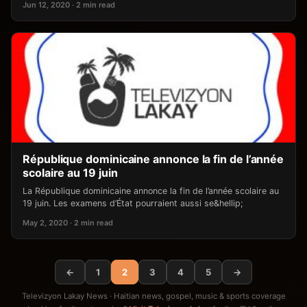
Jun 12, 2020 · 2 min read
République dominicaine annonce la fin de l’année
scolaire au 19 juin
La République dominicaine annonce la fin de l’année scolaire au
19 juin. Les examens d’État pourraient aussi se&hellip;
May 2, 2020 · 2 min read
←
1
2
3
4
5
→
Televizyon Lakay News · Haitian news, gospel, music & sports coverage