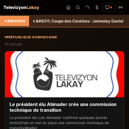
Televizyon
Lakay
Tempo
Foot &#8211; Coupe des Caraïbes : Jamesley Daniel mène Salce
BREAKING
#RÉPUBLIQUE DOMINICAINE
41 articles
Le président élu Abinader crée une commission
technique de transition
Le président élu Luis Abinader confirme quelques postes
ministériels et met en place une commission technique de
transition&hellip;