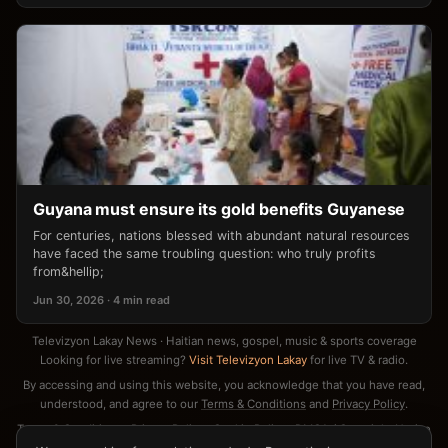
Guyana must ensure its gold benefits Guyanese
For centuries, nations blessed with abundant natural resources
have faced the same troubling question: who truly profits
from&hellip;
Jun 30, 2026 · 4 min read
Televizyon Lakay News · Haitian news, gospel, music & sports coverage
Looking for live streaming?
Visit Televizyon Lakay
for live TV & radio.
By accessing and using this website, you acknowledge that you have read,
understood, and agree to our
Terms & Conditions
and
Privacy Policy
.
Terms & Conditions
·
Privacy Policy
·
Cookie Policy
·
DMCA / Copyright Notice