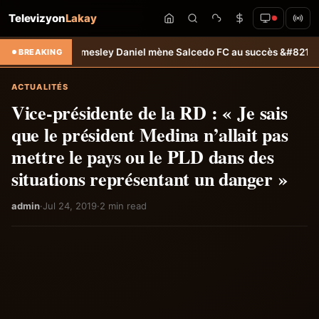
Televizyon
Lakay
: Jamesley Daniel mène Salcedo FC au succès &#8211; Haiti-Tempo
Sé
BREAKING
ACTUALITÉS
Vice-présidente de la RD : « Je sais
que le président Medina n’allait pas
mettre le pays ou le PLD dans des
situations représentant un danger »
admin
·
Jul 24, 2019
·
2 min read