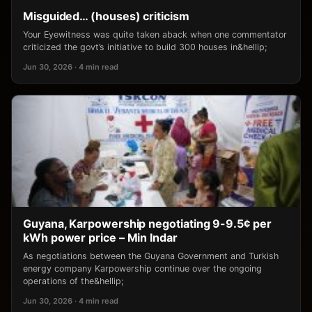
Misguided… (houses) criticism
Your Eyewitness was quite taken aback when one commentator
criticized the govt’s initiative to build 300 houses in&hellip;
Jun 30, 2026 · 4 min read
Guyana, Karpowership negotiating 9-9.5¢ per
kWh power price – Min Indar
As negotiations between the Guyana Government and Turkish
energy company Karpowership continue over the ongoing
operations of the&hellip;
Jun 30, 2026 · 4 min read