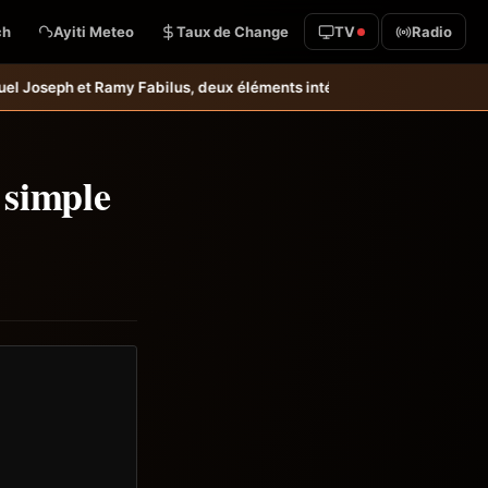
ch
Ayiti Meteo
Taux de Change
TV
Radio
us, deux éléments intéressants qu’il faudrait garder à l’œil &#8211; 
 simple