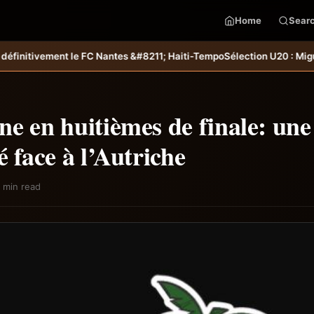
Home
Sear
Nantes &#8211; Haiti-Tempo
Sélection U20 : Miguel Joseph et Ramy Fabil
e en huitièmes de finale: une
é face à l’Autriche
 min read