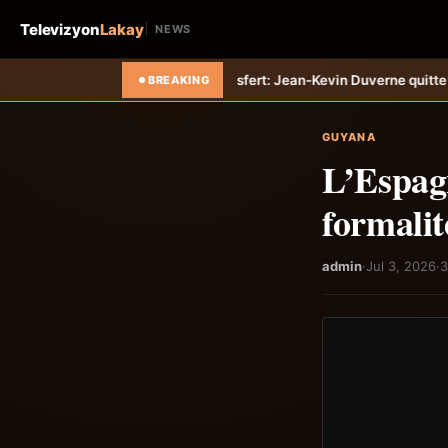
Televizyon
Lakay
NEWS
iti-Tempo
Transfert: Jean-Kevin Duverne quitte définitivement le FC 
BREAKING
GUYANA
L’Espagn
formalit
admin
·
Jul 3, 2026
·
3