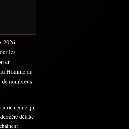
A 2026,
our les
on en
é élu Homme du
et de nombreux
 autrichienne qui
dernière défaite
nchaînent