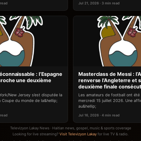
 read
Jul 21, 2026 · 3 min read
éconnaissable : l’Espagne
Masterclass de Messi : l’
croche une deuxième
renverse l’Angleterre et s
deuxième finale consécut
ork/New Jersey s’est disputée la
Les amateurs de football ont été 
la Coupe du monde de la&hellip;
mercredi 15 juillet 2026. Une affi
au&hellip;
 read
Jul 16, 2026 · 4 min read
Televizyon Lakay News · Haitian news, gospel, music & sports coverage
Looking for live streaming?
Visit Televizyon Lakay
for live TV & radio.