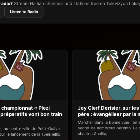
 radio?
Stream Haitian channels and stations free on Televizyon Laka
Listen to Radio
u championnat « Plezi
Joy Clerf Derisier, sur le
 préparatifs vont bon train
père : évangéliser par la
Marcher dans la bonne voie : tel e
secret de nombreux parents. Le 
e, au centre-ville de Petit-Goâve,
chanteur&hellip;
pour le lancement de la 15e&hellip;