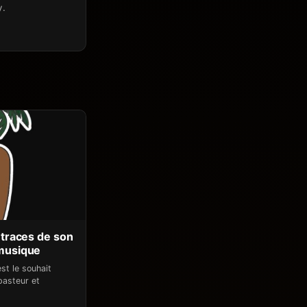
y.
s traces de son
 musique
st le souhait
pasteur et