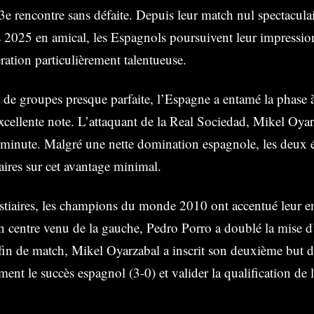
e rencontre sans défaite. Depuis leur match nul spectaculai
s 2025 en amical, les Espagnols poursuivent leur impressio
ration particulièrement talentueuse.
de groupes presque parfaite, l’Espagne a entamé la phase 
excellente note. L’attaquant de la Real Sociedad, Mikel Oyar
e minute. Malgré une nette domination espagnole, les deux 
iaires sur cet avantage minimal.
stiaires, les champions du monde 2010 ont accentué leur em
n centre venu de la gauche, Pedro Porro a doublé la mise d’
in de match, Mikel Oyarzabal a inscrit son deuxième but de
ement le succès espagnol (3-0) et valider la qualification de 