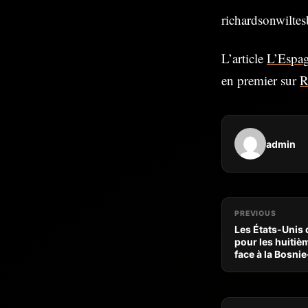
richardsonwilt
L’article
L’Espag
en premier sur
R
admin
PREVIOUS
Les États-Unis 
pour les huitièm
face à la Bosni