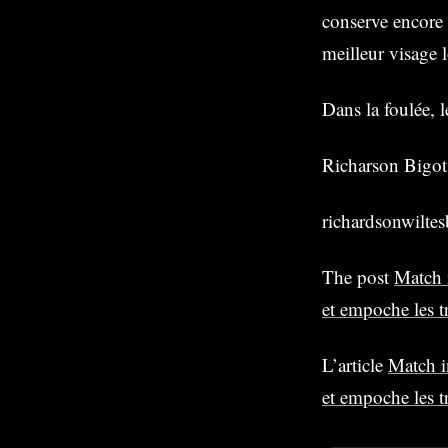
conserve encore 
meilleur visage l
Dans la foulée, l
Richarson Bigot
richardsonwilt
The post
Match 
et empoche les t
L’article
Match i
et empoche les t