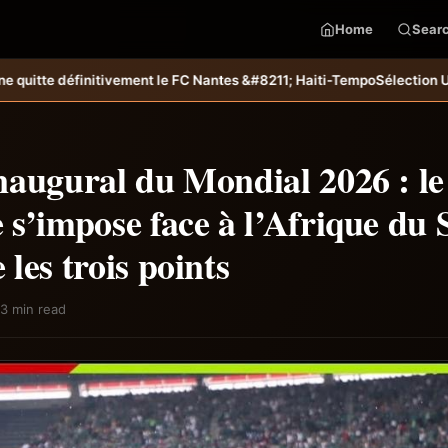
Home
Sear
ntes &#8211; Haiti-Tempo
Sélection U20 : Miguel Joseph et Ramy Fabilu
naugural du Mondial 2026 : le
s’impose face à l’Afrique du 
les trois points
3 min read