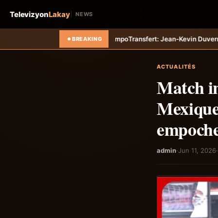
Televizyon
Lakay
NEWS
i-Tempo
Transfert: Jean-Kevin Duverne quitte définitivement le FC Na
BREAKING
ACTUALITÉS
Match i
Mexique 
empoche 
admin
·
Jun 11, 2026
·