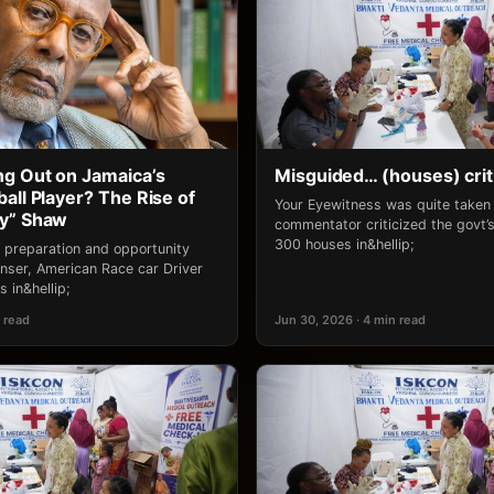
g Out on Jamaica’s
Misguided… (houses) crit
all Player? The Rise of
Your Eyewitness was quite take
ny” Shaw
commentator criticized the govt’s 
300 houses in&hellip;
 preparation and opportunity
ser, American Race car Driver
 in&hellip;
 read
Jun 30, 2026 · 4 min read