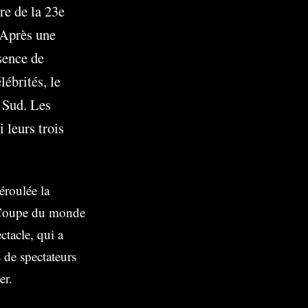
re de la 23e
 Après une
sence de
lébrités, le
u Sud. Les
 leurs trois
éroulée la
a Coupe du monde
ctacle, qui a
 de spectateurs
er.