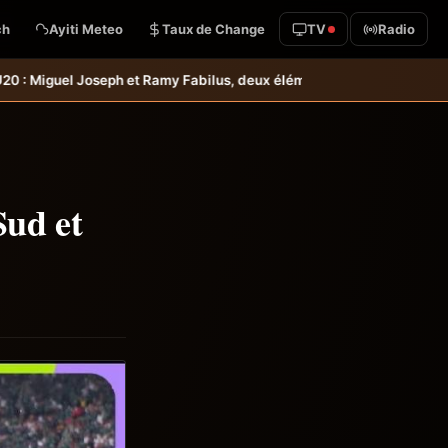
ch
Ayiti Meteo
Taux de Change
TV
Radio
s, deux éléments intéressants qu’il faudrait garder à l’œil &#8211; Ha
Sud et