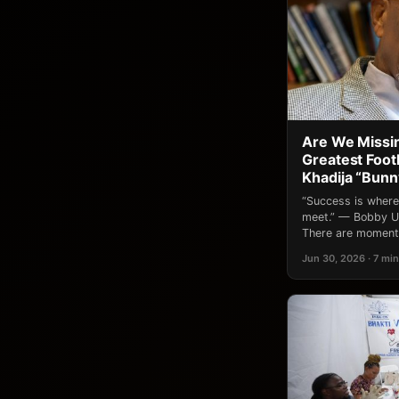
Are We Missin
Greatest Footb
Khadija “Bun
“Success is where
meet.” — Bobby Un
There are moments
Jun 30, 2026 · 7 min