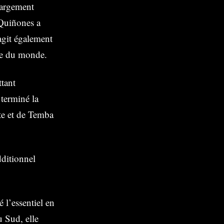
largement
 Quiñones a
’agit également
upe du monde.
ttant
 terminé la
te et de Temba
dditionnel
 l’essentiel en
u Sud, elle