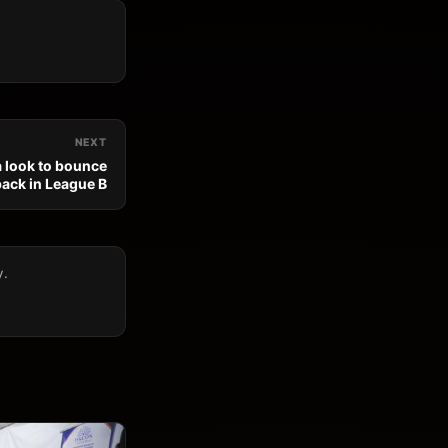
NEXT
 look to bounce
back in League B
y.