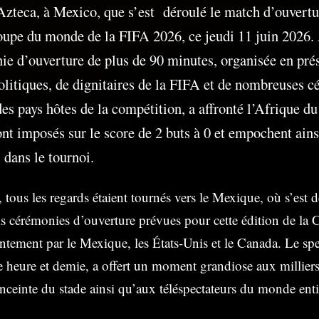
Azteca, à Mexico, que s’est déroulé le match d’ouvertu
oupe du monde de la FIFA 2026, ce jeudi 11 juin 2026.
e d’ouverture de plus de 90 minutes, organisée en pré
olitiques, de dignitaires de la FIFA et de nombreuses cé
es pays hôtes de la compétition, a affronté l’Afrique d
nt imposés sur le score de 2 buts à 0 et empochent ainsi
 dans le tournoi.
 tous les regards étaient tournés vers le Mexique, où s’est d
is cérémonies d’ouverture prévues pour cette édition de l
ntement par le Mexique, les États-Unis et le Canada. Le spe
 heure et demie, a offert un moment grandiose aux milliers
enceinte du stade ainsi qu’aux téléspectateurs du monde enti